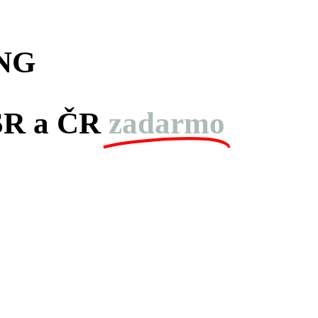
NG
 SR a ČR
zadarmo
hodín
minút