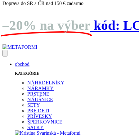
Doprava do SR a ČR nad 150 € zadarmo
–20% na výber
kód:
L
obchod
KATEGÓRIE
NÁHRDELNÍKY
NÁRAMKY
PRSTENE
NÁUŠNICE
SETY
PRE DETI
PRÍVESKY
ŠPERKOVNICE
ŠATKY