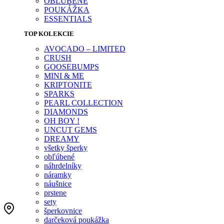
OBĽÚBENÉ
POUKÁŽKA
ESSENTIALS
TOP KOLEKCIE
AVOCADO – LIMITED
CRUSH
GOOSEBUMPS
MINI & ME
KRIPTONITE
SPARKS
PEARL COLLECTION
DIAMONDS
OH BOY !
UNCUT GEMS
DREAMY
všetky šperky
obľúbené
náhrdelníky
náramky
náušnice
prstene
sety
šperkovnice
darčeková poukážka