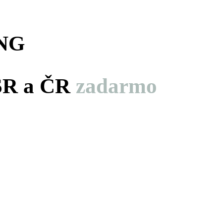
NG
 SR a ČR
zadarmo