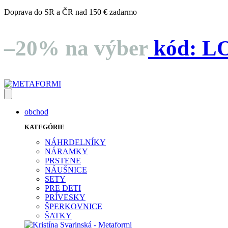
Doprava do SR a ČR nad 150 € zadarmo
–20% na výber
kód:
L
obchod
KATEGÓRIE
NÁHRDELNÍKY
NÁRAMKY
PRSTENE
NÁUŠNICE
SETY
PRE DETI
PRÍVESKY
ŠPERKOVNICE
ŠATKY