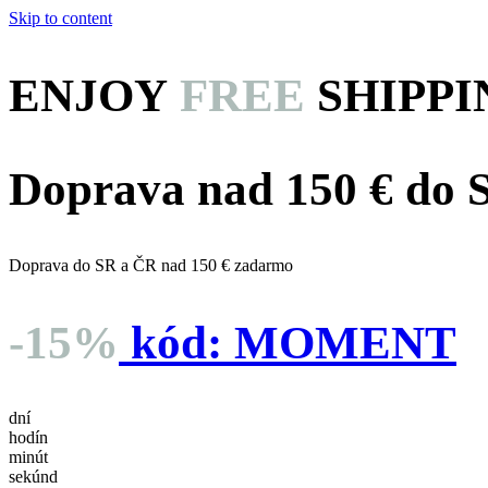
Skip to content
ENJOY
FREE
SHIPPI
Doprava nad 150 € do
Doprava do SR a ČR nad 150 € zadarmo
-15%
kód:
MOMENT
dní
hodín
minút
sekúnd