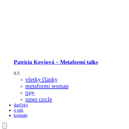
Patrícia Koyšová – Metaformi talks
všetky články
metaformi woman
tipy
inner circle
darčeky
o nás
kontakt