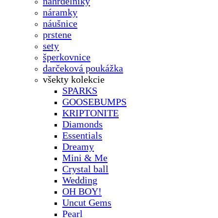
náhrdelníky
náramky
náušnice
prstene
sety
šperkovnice
darčeková poukážka
všekty kolekcie
SPARKS
GOOSEBUMPS
KRIPTONITE
Diamonds
Essentials
Dreamy
Mini & Me
Crystal ball
Wedding
OH BOY!
Uncut Gems
Pearl