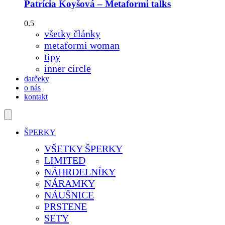
Patrícia Koyšová – Metaformi talks
všetky články
metaformi woman
tipy
inner circle
darčeky
o nás
kontakt
ŠPERKY
VŠETKY ŠPERKY
LIMITED
NÁHRDELNÍKY
NÁRAMKY
NÁUŠNICE
PRSTENE
SETY