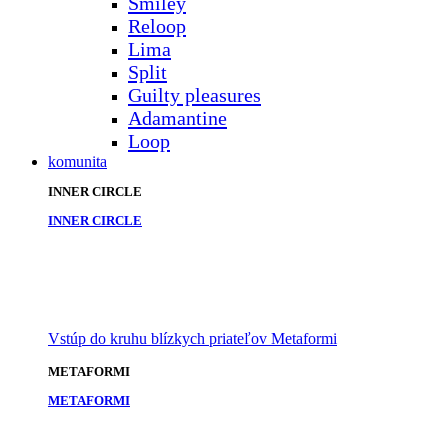
Smiley
Reloop
Lima
Split
Guilty pleasures
Adamantine
Loop
komunita
INNER CIRCLE
INNER CIRCLE
Vstúp do kruhu blízkych priateľov Metaformi
METAFORMI
METAFORMI