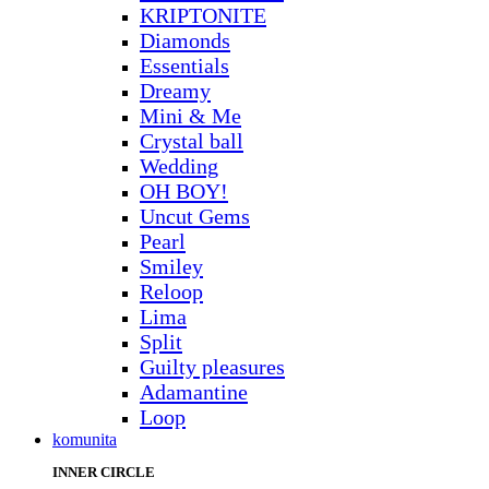
KRIPTONITE
Diamonds
Essentials
Dreamy
Mini & Me
Crystal ball
Wedding
OH BOY!
Uncut Gems
Pearl
Smiley
Reloop
Lima
Split
Guilty pleasures
Adamantine
Loop
komunita
INNER CIRCLE