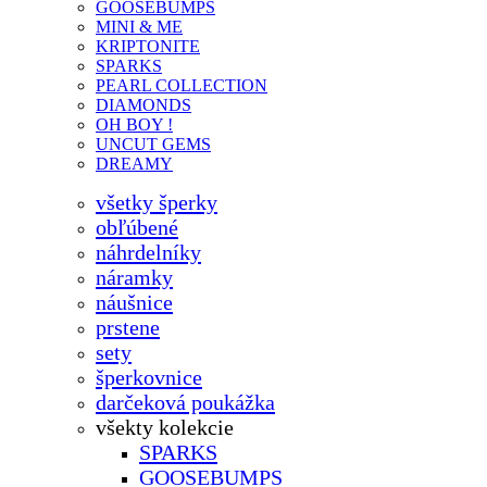
GOOSEBUMPS
MINI & ME
KRIPTONITE
SPARKS
PEARL COLLECTION
DIAMONDS
OH BOY !
UNCUT GEMS
DREAMY
všetky šperky
obľúbené
náhrdelníky
náramky
náušnice
prstene
sety
šperkovnice
darčeková poukážka
všekty kolekcie
SPARKS
GOOSEBUMPS