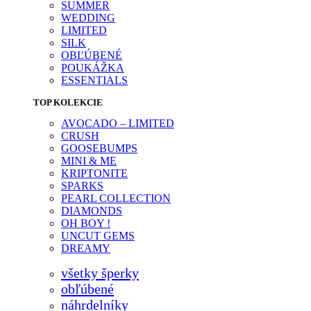
SUMMER
WEDDING
LIMITED
SILK
OBĽÚBENÉ
POUKÁŽKA
ESSENTIALS
TOP KOLEKCIE
AVOCADO – LIMITED
CRUSH
GOOSEBUMPS
MINI & ME
KRIPTONITE
SPARKS
PEARL COLLECTION
DIAMONDS
OH BOY !
UNCUT GEMS
DREAMY
všetky šperky
obľúbené
náhrdelníky