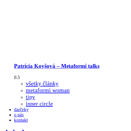
Patrícia Koyšová – Metaformi talks
všetky články
metaformi woman
tipy
inner circle
darčeky
o nás
kontakt