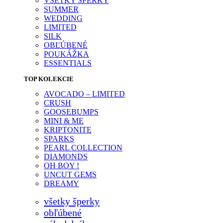
VŠETKY ŠPERKY
SUMMER
WEDDING
LIMITED
SILK
OBĽÚBENÉ
POUKÁŽKA
ESSENTIALS
TOP KOLEKCIE
AVOCADO – LIMITED
CRUSH
GOOSEBUMPS
MINI & ME
KRIPTONITE
SPARKS
PEARL COLLECTION
DIAMONDS
OH BOY !
UNCUT GEMS
DREAMY
všetky šperky
obľúbené