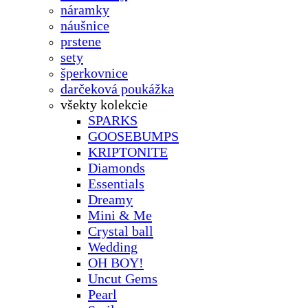
náramky
náušnice
prstene
sety
šperkovnice
darčeková poukážka
všekty kolekcie
SPARKS
GOOSEBUMPS
KRIPTONITE
Diamonds
Essentials
Dreamy
Mini & Me
Crystal ball
Wedding
OH BOY!
Uncut Gems
Pearl