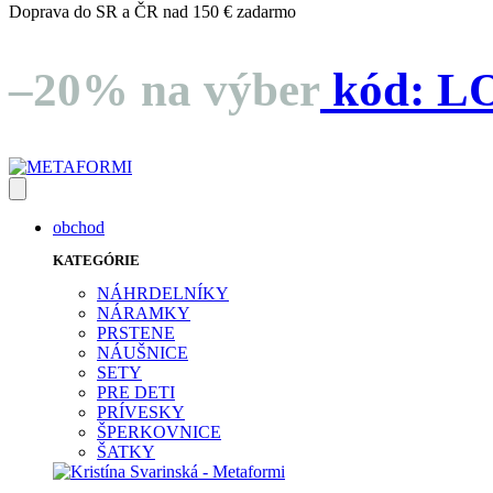
Doprava do SR a ČR nad 150 € zadarmo
–20% na výber
kód:
L
obchod
KATEGÓRIE
NÁHRDELNÍKY
NÁRAMKY
PRSTENE
NÁUŠNICE
SETY
PRE DETI
PRÍVESKY
ŠPERKOVNICE
ŠATKY