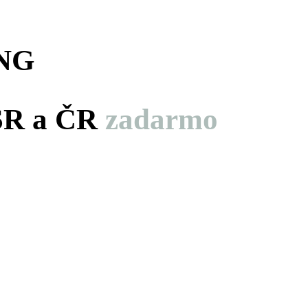
NG
 SR a ČR
zadarmo
hodín
minút