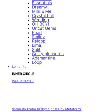
Essentials
Dreamy
Mini & Me
Crystal ball
Wedding
OH BOY!
Uncut Gems
Pearl
Smiley
Reloop
Lima
Split
Guilty pleasures
Adamantine
Loop
komunita
INNER CIRCLE
INNER CIRCLE
Vstúp do kruhu blízkych priateľov Metaformi