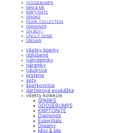
GOOSEBUMPS
MINI & ME
KRIPTONITE
SPARKS
PEARL COLLECTION
DIAMONDS
OH BOY !
UNCUT GEMS
DREAMY
všetky šperky
obľúbené
náhrdelníky
náramky
náušnice
prstene
sety
šperkovnice
darčeková poukážka
všekty kolekcie
SPARKS
GOOSEBUMPS
KRIPTONITE
Diamonds
Essentials
Dreamy
Mini & Me