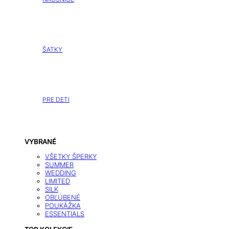
ŠATKY
PRE DETI
VYBRANÉ
VŠETKY ŠPERKY
SUMMER
WEDDING
LIMITED
SILK
OBĽÚBENÉ
POUKÁŽKA
ESSENTIALS