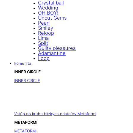
Crystal ball
Wedding
OH BOY!
Uncut Gems
Pearl
Smiley
Reloop
Lima
Split
Guilty pleasures
Adamantine
Loop
komunita
INNER CIRCLE
INNER CIRCLE
Vstúp do kruhu blízkych priateľov Metaformi
METAFORMI
METAFORMI