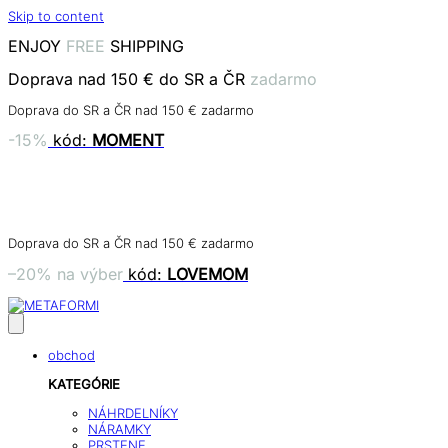
Skip to content
ENJOY
FREE
SHIPPING
Doprava nad 150 € do SR a ČR
zadarmo
Doprava do SR a ČR nad 150 € zadarmo
-15%
kód:
MOMENT
dní
hodín
minút
sekúnd
Doprava do SR a ČR nad 150 € zadarmo
–20% na výber
kód:
LOVEMOM
obchod
KATEGÓRIE
NÁHRDELNÍKY
NÁRAMKY
PRSTENE