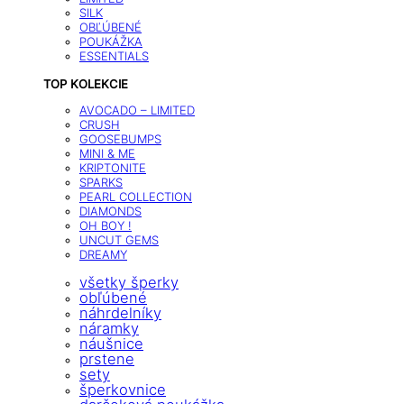
SILK
OBĽÚBENÉ
POUKÁŽKA
ESSENTIALS
TOP KOLEKCIE
AVOCADO – LIMITED
CRUSH
GOOSEBUMPS
MINI & ME
KRIPTONITE
SPARKS
PEARL COLLECTION
DIAMONDS
OH BOY !
UNCUT GEMS
DREAMY
všetky šperky
obľúbené
náhrdelníky
náramky
náušnice
prstene
sety
šperkovnice