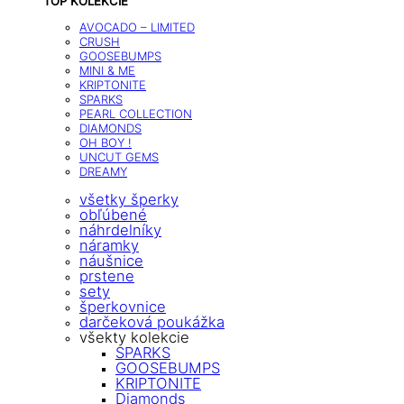
TOP KOLEKCIE
AVOCADO – LIMITED
CRUSH
GOOSEBUMPS
MINI & ME
KRIPTONITE
SPARKS
PEARL COLLECTION
DIAMONDS
OH BOY !
UNCUT GEMS
DREAMY
všetky šperky
obľúbené
náhrdelníky
náramky
náušnice
prstene
sety
šperkovnice
darčeková poukážka
všekty kolekcie
SPARKS
GOOSEBUMPS
KRIPTONITE
Diamonds