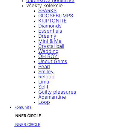
darčeková poukážka
všekty kolekcie
SPARKS
GOOSEBUMPS
KRIPTONITE
Diamonds
Essentials
Dreamy
Mini & Me
Crystal ball
Wedding
OH BOY!
Uncut Gems
Pearl
Smiley
Reloop
Lima
Split
Guilty pleasures
Adamantine
Loop
komunita
INNER CIRCLE
INNER CIRCLE