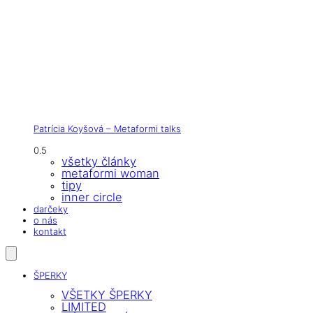
Patrícia Koyšová – Metaformi talks
všetky články
metaformi woman
tipy
inner circle
darčeky
o nás
kontakt
ŠPERKY
VŠETKY ŠPERKY
LIMITED