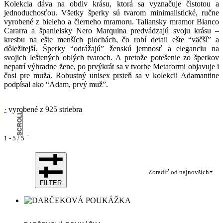
Kolekcia dáva na obdiv krásu, ktorá sa vyznačuje čistotou a
jednoduchosťou. Všetky šperky sú tvarom minimalistické, ručne
vyrobené z bieleho a čierneho mramoru. Taliansky mramor Bianco
Cararra a španielsky Nero Marquina predvádzajú svoju krásu –
kresbu na ešte menších plochách, čo robí detail ešte “väčší” a
dôležitejší. Šperky “odrážajú” ženskú jemnosť a eleganciu na
svojich leštených oblých tvaroch. A pretože potešenie zo šperkov
nepatrí výhradne žene, po prvýkrát sa v tvorbe Metaformi objavuje i
čosi pre muža. Robustný unisex prsteň sa v kolekcii Adamantine
podpísal ako “Adam, prvý muž”.
·
vyrobené z 925 striebra
·
SCROLL
1
-
5
/
5
Zoradiť od najnovších
FILTER