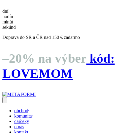
dní
hodín
minút
sekúnd
Doprava do SR a ČR nad 150 € zadarmo
–20% na výber
kód:
LOVEMOM
obchod
komunita
darčeky
o nás
kontakt