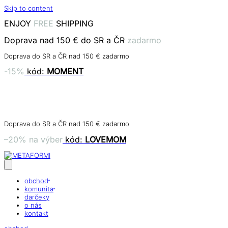
Skip to content
ENJOY
FREE
SHIPPING
Doprava nad 150 € do SR a ČR
zadarmo
Doprava do SR a ČR nad 150 € zadarmo
-15%
kód:
MOMENT
dní
hodín
minút
sekúnd
Doprava do SR a ČR nad 150 € zadarmo
–20% na výber
kód:
LOVEMOM
obchod
komunita
darčeky
o nás
kontakt