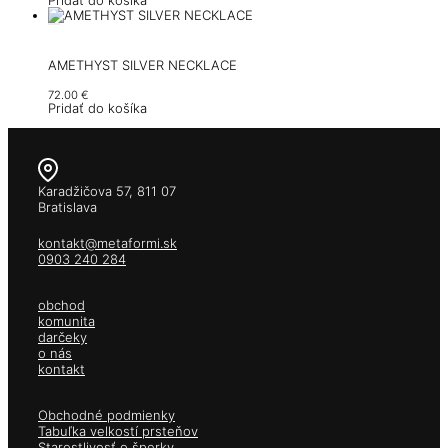
Pridať do košíka
AMETHYST SILVER NECKLACE
72.00
€
Pridať do košíka
Karadžičova 57, 811 07
Bratislava
kontakt@metaformi.sk
0903 240 284
obchod
komunita
darčeky
o nás
kontakt
Obchodné podmienky
Tabuľka velkostí prsteňov
Starostlivosť o šperky