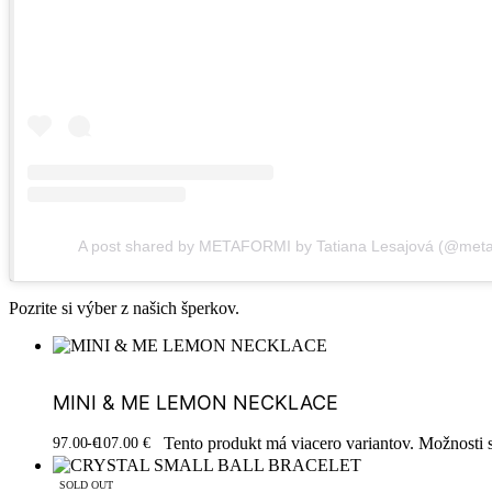
A post shared by METAFORMI by Tatiana Lesajová (@meta
Pozrite si výber z našich šperkov.
MINI & ME LEMON NECKLACE
Tento produkt má viacero variantov. Možnosti 
97.00
€
107.00
€
Výber možností
SOLD OUT