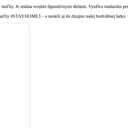
j maľby. Je známa svojimi figuratívnymi dielami. Využíva maliarsku pe
l do maľby #STAYHOME3 – a neskôr aj do dizajnu našej hodvábnej šatky.