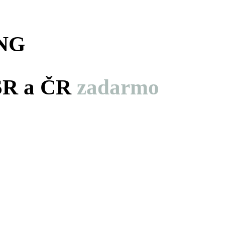
NG
 SR a ČR
zadarmo
hodín
minút