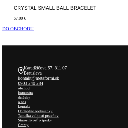
CRYSTAL SMALL BALL BRACELET
67.00
€
Viac info
QUICKVIEW
DO OBCHODU
Navigácia v článku
Previous Post
Previous post:
Patrícia Koyšová – Metaformi talks
Karadžičova 57, 811 07
Next Post
Next post:
Bratislava
Ako vybrať šperky na svadbu
kontakt@metaformi.sk
0903 240 284
obchod
komunita
darčeky
o nás
kontakt
Obchodné podmienky
Tabuľka velkostí prsteňov
Starostlivosť o šperky
Granty