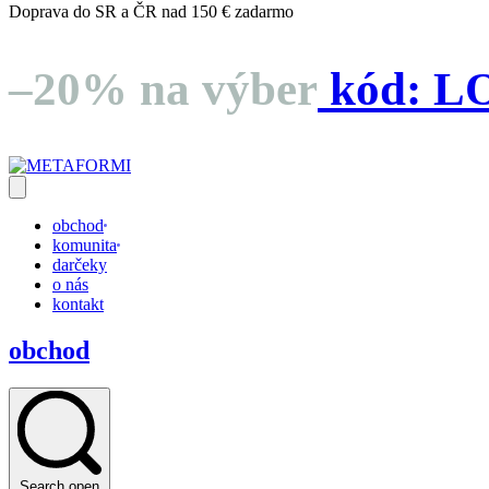
Doprava do SR a ČR nad 150 € zadarmo
–20% na výber
kód:
L
obchod
komunita
darčeky
o nás
kontakt
obchod
Search open