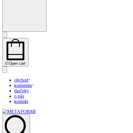
0
Open cart
obchod
komunita
darčeky
o nás
kontakt