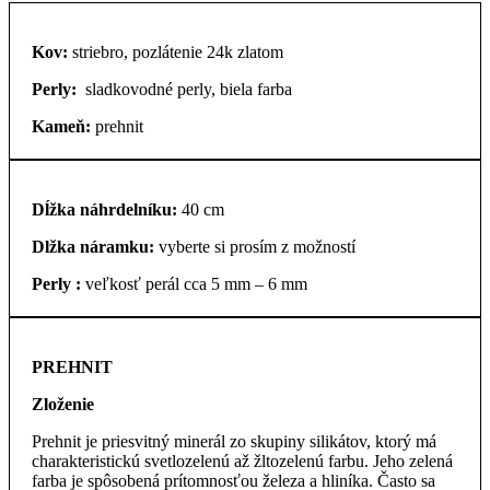
Kov:
striebro, pozlátenie 24k zlatom
Perly:
sladkovodné perly, biela farba
Kameň:
prehnit
Dĺžka náhrdelníku:
40 cm
Dlžka náramku:
vyberte si prosím z možností
Perly :
veľkosť perál cca 5 mm – 6 mm
PREHNIT
Zloženie
Prehnit je priesvitný minerál zo skupiny silikátov, ktorý má
charakteristickú svetlozelenú až žltozelenú farbu. Jeho zelená
farba je spôsobená prítomnosťou železa a hliníka. Často sa