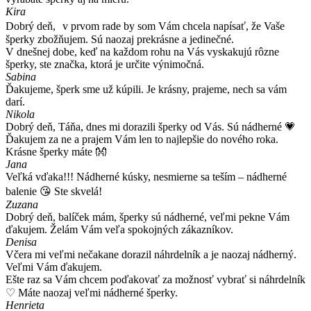
Kira
Dobrý deň, v prvom rade by som Vám chcela napísať, že Vaše
šperky zbožňujem. Sú naozaj prekrásne a jedinečné.
V dnešnej dobe, keď na každom rohu na Vás vyskakujú rôzne
šperky, ste značka, ktorá je určite výnimočná.
Sabina
Ďakujeme, šperk sme už kúpili. Je krásny, prajeme, nech sa vám
darí.
Nikola
Dobrý deň, Táňa, dnes mi dorazili šperky od Vás. Sú nádherné 💗
Ďakujem za ne a prajem Vám len to najlepšie do nového roka.
Krásne šperky máte 👐
Jana
Veľká vďaka!!! Nádherné kúsky, nesmierne sa teším – nádherné
balenie 😘 Ste skvelá!
Zuzana
Dobrý deň, balíček mám, šperky sú nádherné, veľmi pekne Vám
ďakujem. Želám Vám veľa spokojných zákazníkov.
Denisa
Včera mi veľmi nečakane dorazil náhrdelník a je naozaj nádherný.
Veľmi Vám ďakujem.
Ešte raz sa Vám chcem poďakovať za možnosť vybrať si náhrdelník
♡ Máte naozaj veľmi nádherné šperky.
Henrieta