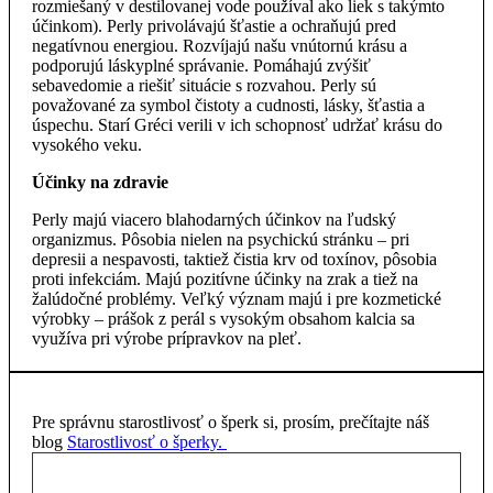
rozmiešaný v destilovanej vode používal ako liek s takýmto
účinkom). Perly privolávajú šťastie a ochraňujú pred
negatívnou energiou. Rozvíjajú našu vnútornú krásu a
podporujú láskyplné správanie. Pomáhajú zvýšiť
sebavedomie a riešiť situácie s rozvahou. Perly sú
považované za symbol čistoty a cudnosti, lásky, šťastia a
úspechu. Starí Gréci verili v ich schopnosť udržať krásu do
vysokého veku.
Účinky na zdravie
Perly majú viacero blahodarných účinkov na ľudský
organizmus. Pôsobia nielen na psychickú stránku – pri
depresii a nespavosti, taktiež čistia krv od toxínov, pôsobia
proti infekciám. Majú pozitívne účinky na zrak a tiež na
žalúdočné problémy. Veľký význam majú i pre kozmetické
výrobky – prášok z perál s vysokým obsahom kalcia sa
využíva pri výrobe prípravkov na pleť.
Pre správnu starostlivosť o šperk si, prosím, prečítajte náš
blog
Starostlivosť o šperky.