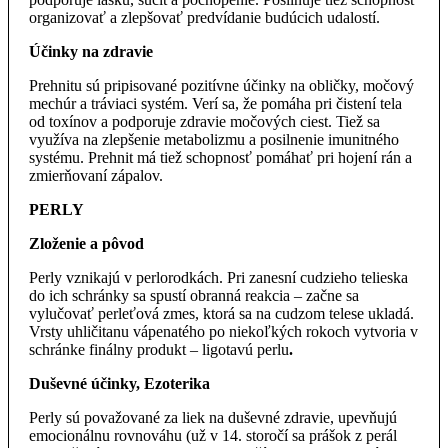
organizovať a zlepšovať predvídanie budúcich udalostí.
Účinky na zdravie
Prehnitu sú pripisované pozitívne účinky na obličky, močový
mechúr a tráviaci systém. Verí sa, že pomáha pri čistení tela
od toxínov a podporuje zdravie močových ciest. Tiež sa
využíva na zlepšenie metabolizmu a posilnenie imunitného
systému. Prehnit má tiež schopnosť pomáhať pri hojení rán a
zmierňovaní zápalov.
PERLY
Zloženie a pôvod
Perly vznikajú v perlorodkách. Pri zanesní cudzieho telieska
do ich schránky sa spustí obranná reakcia – začne sa
vylučovať perleťová zmes, ktorá sa na cudzom telese ukladá.
Vrsty uhličitanu vápenatého po niekoľkých rokoch vytvoria v
schránke finálny produkt – ligotavú perlu
.
Duševné účinky, Ezoterika
Perly sú považované za liek na duševné zdravie, upevňujú
emocionálnu rovnováhu (už v 14. storočí sa prášok z perál