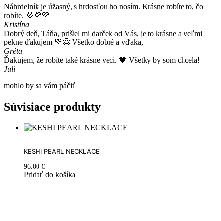
Náhrdelník je úžasný, s hrdosťou ho nosím. Krásne robíte to, čo
robíte. 💜💜💜
Kristína
Dobrý deň, Táňa, prišiel mi darček od Vás, je to krásne a veľmi
pekne ďakujem 💚😊 Všetko dobré a vďaka,
Gréta
Ďakujem, že robíte také krásne veci. 🖤 Všetky by som chcela!
Juli
mohlo by sa vám páčiť
Súvisiace produkty
KESHI PEARL NECKLACE
96.00
€
Pridať do košíka