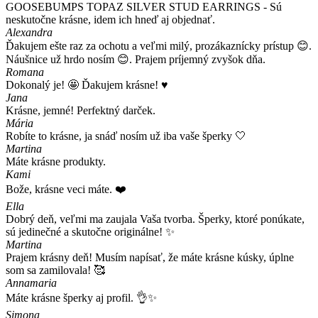
GOOSEBUMPS TOPAZ SILVER STUD EARRINGS - Sú
neskutočne krásne, idem ich hneď aj objednať.
Alexandra
Ďakujem ešte raz za ochotu a veľmi milý, prozákaznícky prístup 😊.
Náušnice už hrdo nosím 😊. Prajem príjemný zvyšok dňa.
Romana
Dokonalý je! 🤩 Ďakujem krásne! ♥️
Jana
Krásne, jemné! Perfektný darček.
Mária
Robíte to krásne, ja snáď nosím už iba vaše šperky 🤍
Martina
Máte krásne produkty.
Kami
Bože, krásne veci máte. ❤️
Ella
Dobrý deň, veľmi ma zaujala Vaša tvorba. Šperky, ktoré ponúkate,
sú jedinečné a skutočne originálne! ✨
Martina
Prajem krásny deň! Musím napísať, že máte krásne kúsky, úplne
som sa zamilovala! 🥰
Annamaria
Máte krásne šperky aj profil. 👌✨
Simona