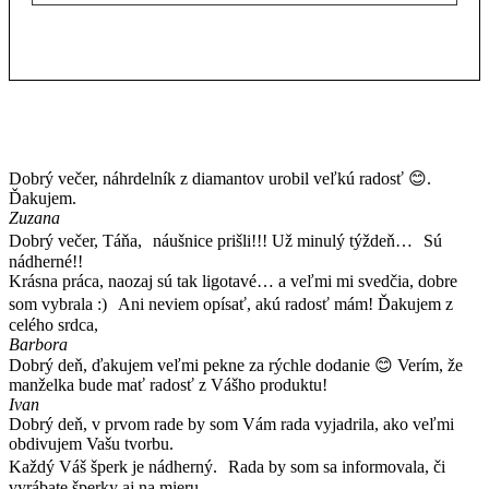
Dobrý večer, náhrdelník z diamantov urobil veľkú radosť 😊.
Ďakujem.
Zuzana
Dobrý večer, Táňa, náušnice prišli!!! Už minulý týždeň… Sú
nádherné!!
Krásna práca, naozaj sú tak ligotavé… a veľmi mi svedčia, dobre
som vybrala :) Ani neviem opísať, akú radosť mám! Ďakujem z
celého srdca,
Barbora
Dobrý deň, ďakujem veľmi pekne za rýchle dodanie 😊 Verím, že
manželka bude mať radosť z Vášho produktu!
Ivan
Dobrý deň, v prvom rade by som Vám rada vyjadrila, ako veľmi
obdivujem Vašu tvorbu.
Každý Váš šperk je nádherný. Rada by som sa informovala, či
vyrábate šperky aj na mieru.