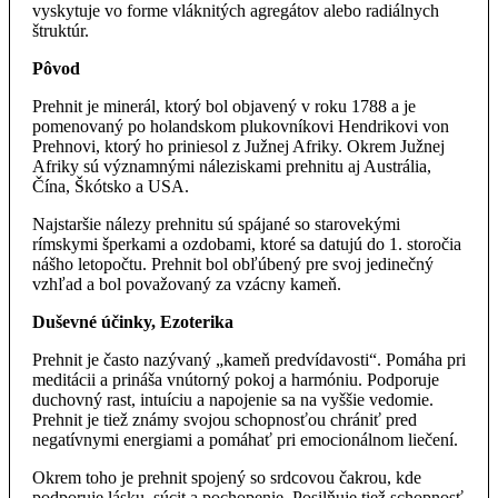
vyskytuje vo forme vláknitých agregátov alebo radiálnych
štruktúr.
Pôvod
Prehnit je minerál, ktorý bol objavený v roku 1788 a je
pomenovaný po holandskom plukovníkovi Hendrikovi von
Prehnovi, ktorý ho priniesol z Južnej Afriky. Okrem Južnej
Afriky sú významnými náleziskami prehnitu aj Austrália,
Čína, Škótsko a USA.
Najstaršie nálezy prehnitu sú spájané so starovekými
rímskymi šperkami a ozdobami, ktoré sa datujú do 1. storočia
nášho letopočtu. Prehnit bol obľúbený pre svoj jedinečný
vzhľad a bol považovaný za vzácny kameň.
Duševné účinky, Ezoterika
Prehnit je často nazývaný „kameň predvídavosti“. Pomáha pri
meditácii a prináša vnútorný pokoj a harmóniu. Podporuje
duchovný rast, intuíciu a napojenie sa na vyššie vedomie.
Prehnit je tiež známy svojou schopnosťou chrániť pred
negatívnymi energiami a pomáhať pri emocionálnom liečení.
Okrem toho je prehnit spojený so srdcovou čakrou, kde
podporuje lásku, súcit a pochopenie. Posilňuje tiež schopnosť