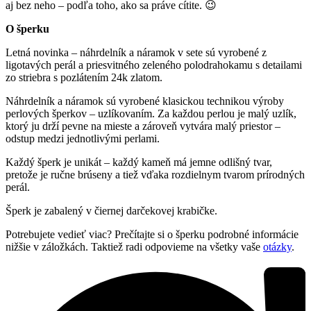
aj bez neho – podľa toho, ako sa práve cítite. 😉
O šperku
Letná novinka – náhrdelník a náramok v sete sú vyrobené z
ligotavých perál a priesvitného zeleného polodrahokamu s detailami
zo striebra s pozlátením 24k zlatom.
Náhrdelník a náramok sú vyrobené klasickou technikou výroby
perlových šperkov – uzlíkovaním. Za každou perlou je malý uzlík,
ktorý ju drží pevne na mieste a zároveň vytvára malý priestor –
odstup medzi jednotlivými perlami.
Každý šperk je unikát – každý kameň má jemne odlišný tvar,
pretože je ručne brúseny a tiež vďaka rozdielnym tvarom prírodných
perál.
Šperk je zabalený v čiernej darčekovej krabičke.
Potrebujete vedieť viac? Prečítajte si o šperku podrobné informácie
nižšie v záložkách. Taktiež radi odpovieme na všetky vaše
otázky
.