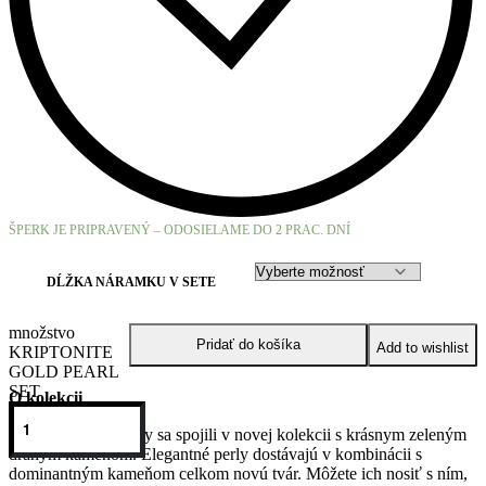
ŠPERK JE PRIPRAVENÝ – ODOSIELAME DO 2 PRAC. DNÍ
DĹŽKA NÁRAMKU V SETE
množstvo
Pridať do košíka
Add to wishlist
KRIPTONITE
GOLD PEARL
SET
O kolekcii
Naše obľúbené perly sa spojili v novej kolekcii s krásnym zeleným
drahým kameňom. Elegantné perly dostávajú v kombinácii s
dominantným kameňom celkom novú tvár. Môžete ich nosiť s ním,