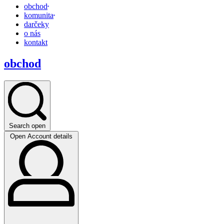
obchod
komunita
darčeky
o nás
kontakt
obchod
Search open
Open Account details