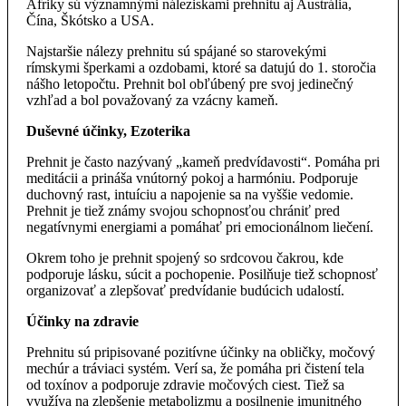
Afriky sú významnými náleziskami prehnitu aj Austrália,
Čína, Škótsko a USA.
Najstaršie nálezy prehnitu sú spájané so starovekými
rímskymi šperkami a ozdobami, ktoré sa datujú do 1. storočia
nášho letopočtu. Prehnit bol obľúbený pre svoj jedinečný
vzhľad a bol považovaný za vzácny kameň.
Duševné účinky, Ezoterika
Prehnit je často nazývaný „kameň predvídavosti“. Pomáha pri
meditácii a prináša vnútorný pokoj a harmóniu. Podporuje
duchovný rast, intuíciu a napojenie sa na vyššie vedomie.
Prehnit je tiež známy svojou schopnosťou chrániť pred
negatívnymi energiami a pomáhať pri emocionálnom liečení.
Okrem toho je prehnit spojený so srdcovou čakrou, kde
podporuje lásku, súcit a pochopenie. Posilňuje tiež schopnosť
organizovať a zlepšovať predvídanie budúcich udalostí.
Účinky na zdravie
Prehnitu sú pripisované pozitívne účinky na obličky, močový
mechúr a tráviaci systém. Verí sa, že pomáha pri čistení tela
od toxínov a podporuje zdravie močových ciest. Tiež sa
využíva na zlepšenie metabolizmu a posilnenie imunitného