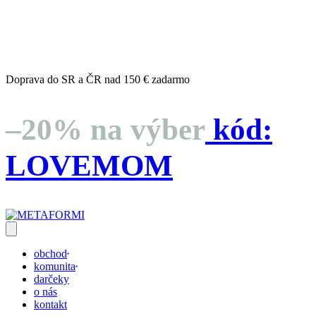
dní
hodín
minút
sekúnd
Doprava do SR a ČR nad 150 € zadarmo
–20% na výber
kód:
LOVEMOM
obchod
komunita
darčeky
o nás
kontakt