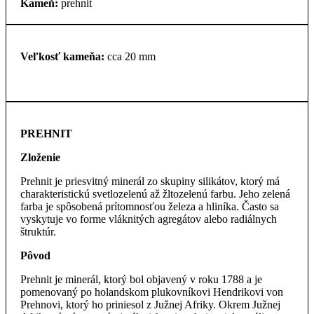
Kameň:
prehnit
Veľkosť kameňa:
cca 20 mm
PREHNIT
Zloženie
Prehnit je priesvitný minerál zo skupiny silikátov, ktorý má
charakteristickú svetlozelenú až žltozelenú farbu. Jeho zelená
farba je spôsobená prítomnosťou železa a hliníka. Často sa
vyskytuje vo forme vláknitých agregátov alebo radiálnych
štruktúr.
Pôvod
Prehnit je minerál, ktorý bol objavený v roku 1788 a je
pomenovaný po holandskom plukovníkovi Hendrikovi von
Prehnovi, ktorý ho priniesol z Južnej Afriky. Okrem Južnej