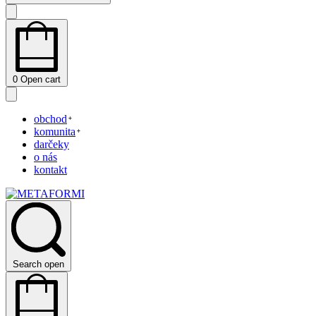
0
Open cart
obchod
komunita
darčeky
o nás
kontakt
Search open