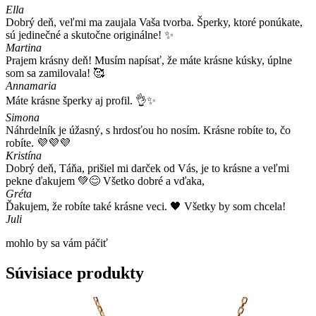
Ella
Dobrý deň, veľmi ma zaujala Vaša tvorba. Šperky, ktoré ponúkate,
sú jedinečné a skutočne originálne! ✨
Martina
Prajem krásny deň! Musím napísať, že máte krásne kúsky, úplne
som sa zamilovala! 🥰
Annamaria
Máte krásne šperky aj profil. 👌✨
Simona
Náhrdelník je úžasný, s hrdosťou ho nosím. Krásne robíte to, čo
robíte. 💜💜💜
Kristína
Dobrý deň, Táňa, prišiel mi darček od Vás, je to krásne a veľmi
pekne ďakujem 💚😊 Všetko dobré a vďaka,
Gréta
Ďakujem, že robíte také krásne veci. 🖤 Všetky by som chcela!
Juli
mohlo by sa vám páčiť
Súvisiace produkty