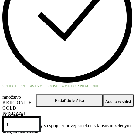
ŠPERK JE PRIPRAVENÝ – ODOSIELAME DO 2 PRAC. DNÍ
množstvo
Pridať do košíka
Add to wishlist
KRIPTONITE
GOLD
PENDANT
O kolekcii
Naše obľúbené perly sa spojili v novej kolekcii s krásnym zeleným
drahým kameňom.