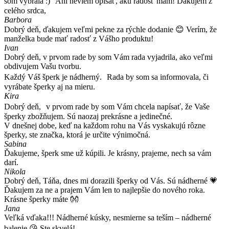
som vybrala :) Ani neviem opísať, akú radosť mám! Ďakujem z
celého srdca,
Barbora
Dobrý deň, ďakujem veľmi pekne za rýchle dodanie 😊 Verím, že
manželka bude mať radosť z Vášho produktu!
Ivan
Dobrý deň, v prvom rade by som Vám rada vyjadrila, ako veľmi
obdivujem Vašu tvorbu.
Každý Váš šperk je nádherný. Rada by som sa informovala, či
vyrábate šperky aj na mieru.
Kira
Dobrý deň, v prvom rade by som Vám chcela napísať, že Vaše
šperky zbožňujem. Sú naozaj prekrásne a jedinečné.
V dnešnej dobe, keď na každom rohu na Vás vyskakujú rôzne
šperky, ste značka, ktorá je určite výnimočná.
Sabina
Ďakujeme, šperk sme už kúpili. Je krásny, prajeme, nech sa vám
darí.
Nikola
Dobrý deň, Táňa, dnes mi dorazili šperky od Vás. Sú nádherné 💗
Ďakujem za ne a prajem Vám len to najlepšie do nového roka.
Krásne šperky máte 👐
Jana
Veľká vďaka!!! Nádherné kúsky, nesmierne sa teším – nádherné
balenie 😘 Ste skvelá!