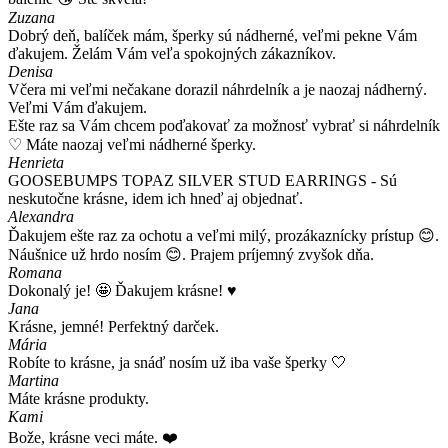
Zuzana
Dobrý deň, balíček mám, šperky sú nádherné, veľmi pekne Vám
ďakujem. Želám Vám veľa spokojných zákazníkov.
Denisa
Včera mi veľmi nečakane dorazil náhrdelník a je naozaj nádherný.
Veľmi Vám ďakujem.
Ešte raz sa Vám chcem poďakovať za možnosť vybrať si náhrdelník
♡ Máte naozaj veľmi nádherné šperky.
Henrieta
GOOSEBUMPS TOPAZ SILVER STUD EARRINGS - Sú
neskutočne krásne, idem ich hneď aj objednať.
Alexandra
Ďakujem ešte raz za ochotu a veľmi milý, prozákaznícky prístup 😊.
Náušnice už hrdo nosím 😊. Prajem príjemný zvyšok dňa.
Romana
Dokonalý je! 🤩 Ďakujem krásne! ♥️
Jana
Krásne, jemné! Perfektný darček.
Mária
Robíte to krásne, ja snáď nosím už iba vaše šperky 🤍
Martina
Máte krásne produkty.
Kami
Bože, krásne veci máte. ❤️