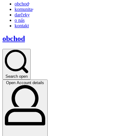
obchod
komunita
darčeky
o nás
kontakt
obchod
Search open
Open Account details