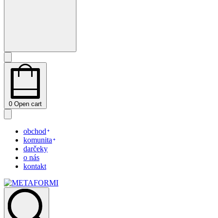
0
Open cart
obchod
komunita
darčeky
o nás
kontakt