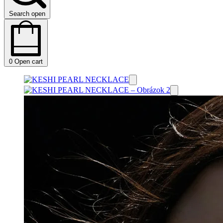
Search open
0
Open cart