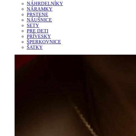
NÁHRDELNÍKY
NÁRAMKY
PRSTENE
NÁUŠNICE
SETY
PRE DETI
PRÍVESKY
ŠPERKOVNICE
ŠATKY