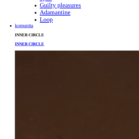
Guilty pleasures
Adamantine
Loop
komunita
INNER CIRCLE
INNER CIRCLE