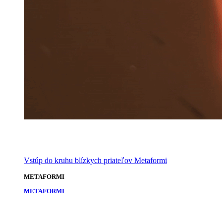
Vstúp do kruhu blízkych priateľov Metaformi
METAFORMI
METAFORMI