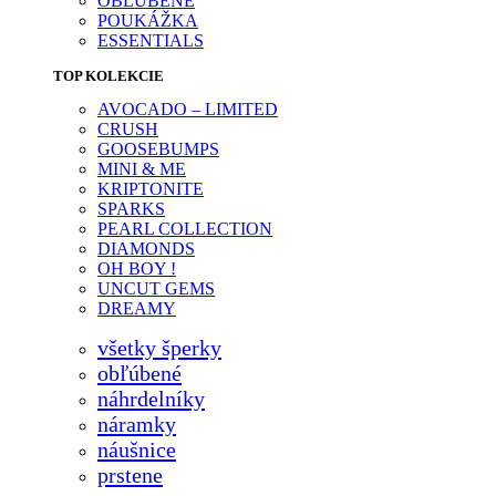
OBĽÚBENÉ
POUKÁŽKA
ESSENTIALS
TOP KOLEKCIE
AVOCADO – LIMITED
CRUSH
GOOSEBUMPS
MINI & ME
KRIPTONITE
SPARKS
PEARL COLLECTION
DIAMONDS
OH BOY !
UNCUT GEMS
DREAMY
všetky šperky
obľúbené
náhrdelníky
náramky
náušnice
prstene