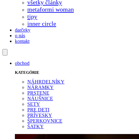
všetky články
metaformi woman
tipy
inner circle
darčeky
o nás
kontakt
obchod
KATEGÓRIE
NÁHRDELNÍKY
NÁRAMKY
PRSTENE
NÁUŠNICE
SETY
PRE DETI
PRÍVESKY
ŠPERKOVNICE
ŠATKY