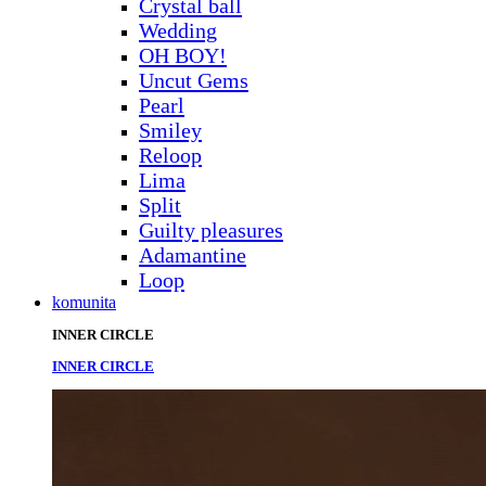
Crystal ball
Wedding
OH BOY!
Uncut Gems
Pearl
Smiley
Reloop
Lima
Split
Guilty pleasures
Adamantine
Loop
komunita
INNER CIRCLE
INNER CIRCLE