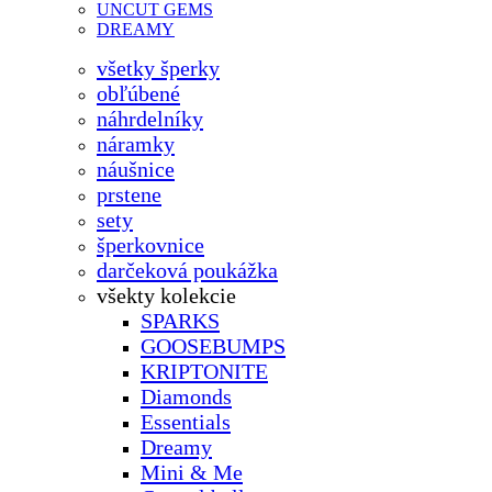
UNCUT GEMS
DREAMY
všetky šperky
obľúbené
náhrdelníky
náramky
náušnice
prstene
sety
šperkovnice
darčeková poukážka
všekty kolekcie
SPARKS
GOOSEBUMPS
KRIPTONITE
Diamonds
Essentials
Dreamy
Mini & Me