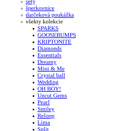
sety
šperkovnice
darčeková poukážka
všekty kolekcie
SPARKS
GOOSEBUMPS
KRIPTONITE
Diamonds
Essentials
Dreamy
Mini & Me
Crystal ball
Wedding
OH BOY!
Uncut Gems
Pearl
Smiley
Reloop
Lima
Split