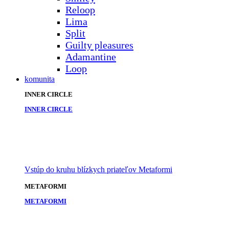
Reloop
Lima
Split
Guilty pleasures
Adamantine
Loop
komunita
INNER CIRCLE
INNER CIRCLE
Vstúp do kruhu blízkych priateľov Metaformi
METAFORMI
METAFORMI