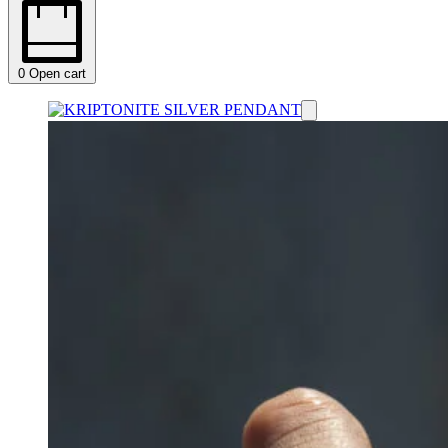
0
Open cart