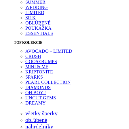
SUMMER
WEDDING
LIMITED
SILK
OBĽÚBENÉ
POUKÁŽKA
ESSENTIALS
TOP KOLEKCIE
AVOCADO – LIMITED
CRUSH
GOOSEBUMPS
MINI & ME
KRIPTONITE
SPARKS
PEARL COLLECTION
DIAMONDS
OH BOY !
UNCUT GEMS
DREAMY
všetky šperky
obľúbené
náhrdelníky