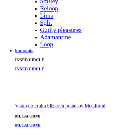
Smiley
Reloop
Lima
Split
Guilty pleasures
Adamantine
Loop
komunita
INNER CIRCLE
INNER CIRCLE
Vstúp do kruhu blízkych priateľov Metaformi
METAFORMI
METAFORMI