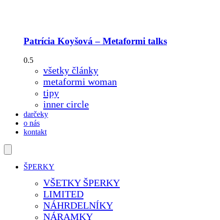
Patrícia Koyšová – Metaformi talks
všetky články
metaformi woman
tipy
inner circle
darčeky
o nás
kontakt
ŠPERKY
VŠETKY ŠPERKY
LIMITED
NÁHRDELNÍKY
NÁRAMKY