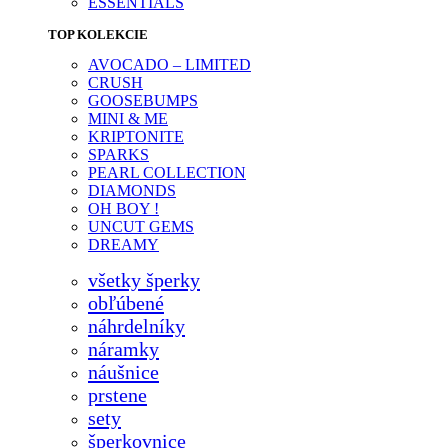
ESSENTIALS
TOP KOLEKCIE
AVOCADO – LIMITED
CRUSH
GOOSEBUMPS
MINI & ME
KRIPTONITE
SPARKS
PEARL COLLECTION
DIAMONDS
OH BOY !
UNCUT GEMS
DREAMY
všetky šperky
obľúbené
náhrdelníky
náramky
náušnice
prstene
sety
šperkovnice