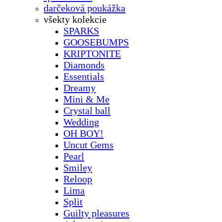
darčeková poukážka
všekty kolekcie
SPARKS
GOOSEBUMPS
KRIPTONITE
Diamonds
Essentials
Dreamy
Mini & Me
Crystal ball
Wedding
OH BOY!
Uncut Gems
Pearl
Smiley
Reloop
Lima
Split
Guilty pleasures