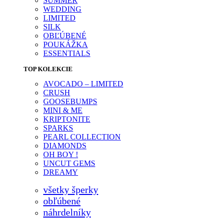
SUMMER
WEDDING
LIMITED
SILK
OBĽÚBENÉ
POUKÁŽKA
ESSENTIALS
TOP KOLEKCIE
AVOCADO – LIMITED
CRUSH
GOOSEBUMPS
MINI & ME
KRIPTONITE
SPARKS
PEARL COLLECTION
DIAMONDS
OH BOY !
UNCUT GEMS
DREAMY
všetky šperky
obľúbené
náhrdelníky