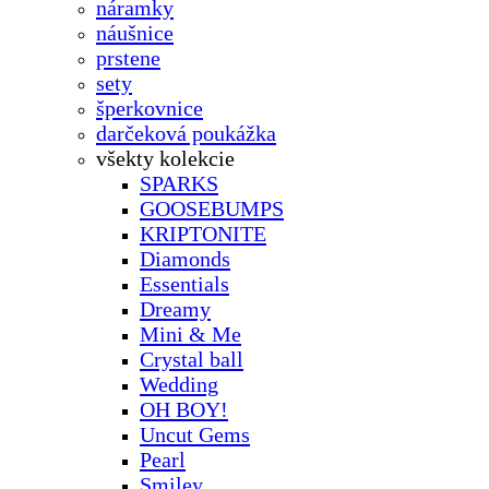
náramky
náušnice
prstene
sety
šperkovnice
darčeková poukážka
všekty kolekcie
SPARKS
GOOSEBUMPS
KRIPTONITE
Diamonds
Essentials
Dreamy
Mini & Me
Crystal ball
Wedding
OH BOY!
Uncut Gems
Pearl
Smiley