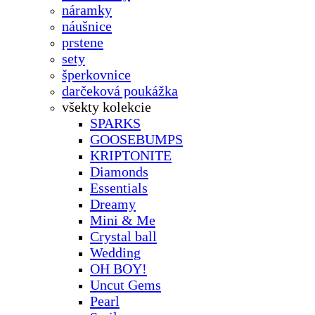
náramky
náušnice
prstene
sety
šperkovnice
darčeková poukážka
všekty kolekcie
SPARKS
GOOSEBUMPS
KRIPTONITE
Diamonds
Essentials
Dreamy
Mini & Me
Crystal ball
Wedding
OH BOY!
Uncut Gems
Pearl