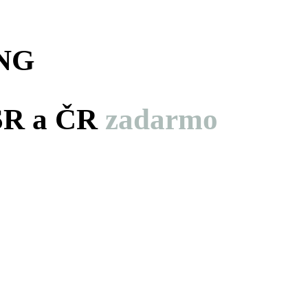
NG
 SR a ČR
zadarmo
hodín
minút