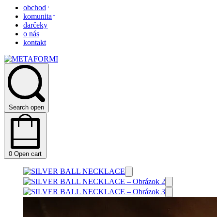
obchod
komunita
darčeky
o nás
kontakt
Search open
0
Open cart