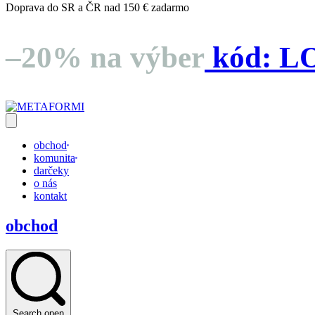
Doprava do SR a ČR nad 150 € zadarmo
–20% na výber
kód:
L
obchod
komunita
darčeky
o nás
kontakt
obchod
Search open