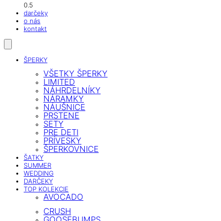
darčeky
o nás
kontakt
ŠPERKY
VŠETKY ŠPERKY
LIMITED
NÁHRDELNÍKY
NÁRAMKY
NÁUŠNICE
PRSTENE
SETY
PRE DETI
PRÍVESKY
ŠPERKOVNICE
ŠATKY
SUMMER
WEDDING
DARČEKY
TOP KOLEKCIE
AVOCADO
CRUSH
GOOSEBUMPS