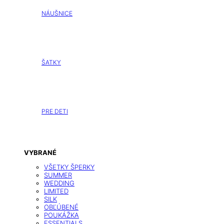
NÁUŠNICE
ŠATKY
PRE DETI
VYBRANÉ
VŠETKY ŠPERKY
SUMMER
WEDDING
LIMITED
SILK
OBĽÚBENÉ
POUKÁŽKA
ESSENTIALS