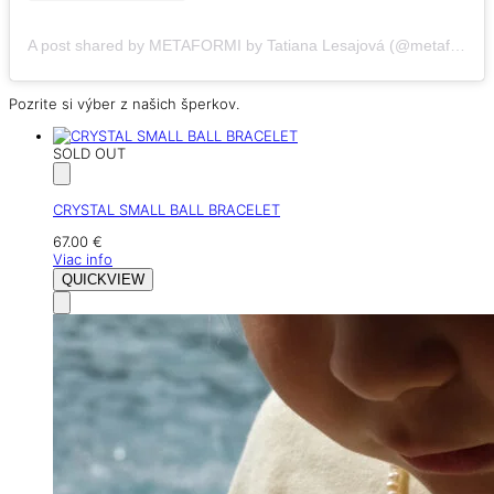
A post shared by METAFORMI by Tatiana Lesajová (@metaformi)
Pozrite si výber z našich šperkov.
SOLD OUT
CRYSTAL SMALL BALL BRACELET
67.00
€
Viac info
QUICKVIEW