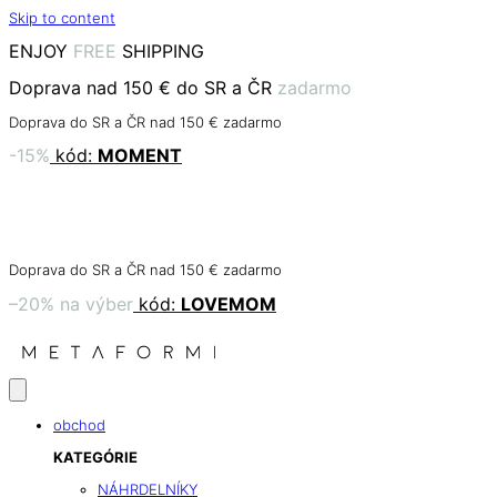
Skip to content
ENJOY
FREE
SHIPPING
Doprava nad 150 € do SR a ČR
zadarmo
Doprava do SR a ČR nad 150 € zadarmo
-15%
kód:
MOMENT
dní
hodín
minút
sekúnd
Doprava do SR a ČR nad 150 € zadarmo
–20% na výber
kód:
LOVEMOM
obchod
KATEGÓRIE
NÁHRDELNÍKY