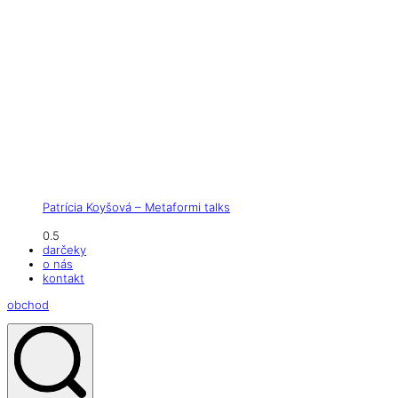
Patrícia Koyšová – Metaformi talks
darčeky
o nás
kontakt
obchod