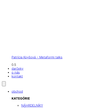
Patrícia Koyšová – Metaformi talks
darčeky
o nás
kontakt
obchod
KATEGÓRIE
NÁHRDELNÍKY