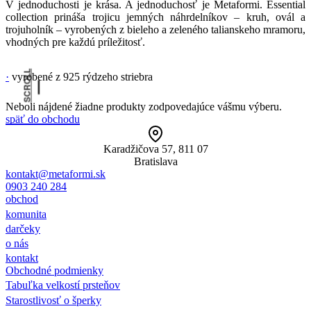
V jednoduchosti je krása. A jednoduchosť je Metaformi. Essential
collection prináša trojicu jemných náhrdelníkov – kruh, ovál a
trojuholník – vyrobených z bieleho a zeleného talianskeho mramoru,
vhodných pre každú príležitosť.
SCROLL
·
vyrobené z 925 rýdzeho striebra
·
Neboli nájdené žiadne produkty zodpovedajúce vášmu výberu.
späť do obchodu
Karadžičova 57, 811 07
Bratislava
kontakt@metaformi.sk
0903 240 284
obchod
komunita
darčeky
o nás
kontakt
Obchodné podmienky
Tabuľka velkostí prsteňov
Starostlivosť o šperky