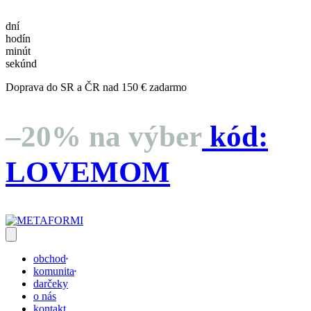
dní
hodín
minút
sekúnd
Doprava do SR a ČR nad 150 € zadarmo
–20% na výber
kód:
LOVEMOM
obchod
komunita
darčeky
o nás
kontakt