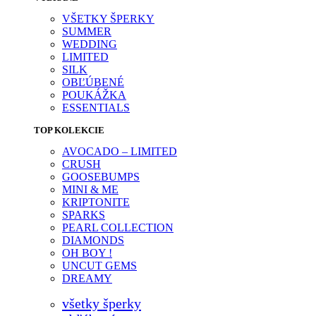
VŠETKY ŠPERKY
SUMMER
WEDDING
LIMITED
SILK
OBĽÚBENÉ
POUKÁŽKA
ESSENTIALS
TOP KOLEKCIE
AVOCADO – LIMITED
CRUSH
GOOSEBUMPS
MINI & ME
KRIPTONITE
SPARKS
PEARL COLLECTION
DIAMONDS
OH BOY !
UNCUT GEMS
DREAMY
všetky šperky