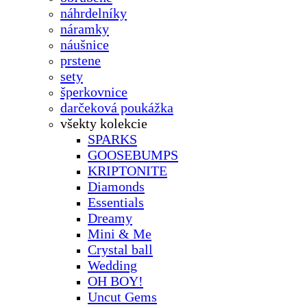
náhrdelníky
náramky
náušnice
prstene
sety
šperkovnice
darčeková poukážka
všekty kolekcie
SPARKS
GOOSEBUMPS
KRIPTONITE
Diamonds
Essentials
Dreamy
Mini & Me
Crystal ball
Wedding
OH BOY!
Uncut Gems