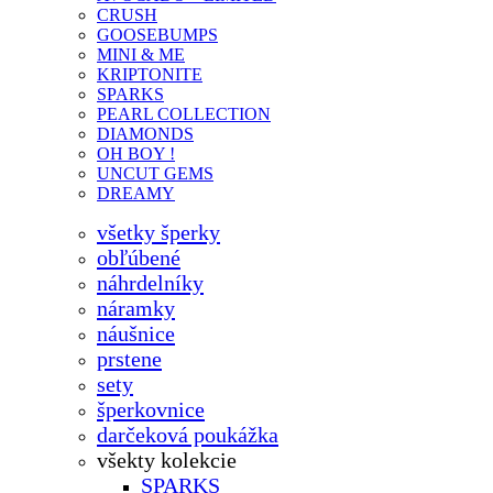
CRUSH
GOOSEBUMPS
MINI & ME
KRIPTONITE
SPARKS
PEARL COLLECTION
DIAMONDS
OH BOY !
UNCUT GEMS
DREAMY
všetky šperky
obľúbené
náhrdelníky
náramky
náušnice
prstene
sety
šperkovnice
darčeková poukážka
všekty kolekcie
SPARKS