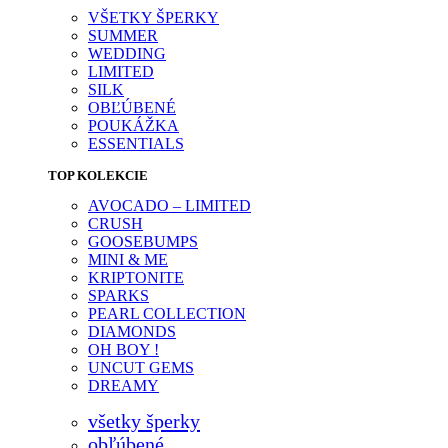
VŠETKY ŠPERKY
SUMMER
WEDDING
LIMITED
SILK
OBĽÚBENÉ
POUKÁŽKA
ESSENTIALS
TOP KOLEKCIE
AVOCADO – LIMITED
CRUSH
GOOSEBUMPS
MINI & ME
KRIPTONITE
SPARKS
PEARL COLLECTION
DIAMONDS
OH BOY !
UNCUT GEMS
DREAMY
všetky šperky
obľúbené