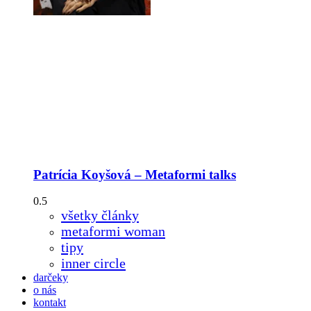
Patrícia Koyšová – Metaformi talks
všetky články
metaformi woman
tipy
inner circle
darčeky
o nás
kontakt