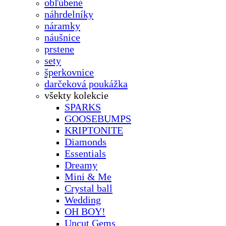
obľúbené
náhrdelníky
náramky
náušnice
prstene
sety
šperkovnice
darčeková poukážka
všekty kolekcie
SPARKS
GOOSEBUMPS
KRIPTONITE
Diamonds
Essentials
Dreamy
Mini & Me
Crystal ball
Wedding
OH BOY!
Uncut Gems