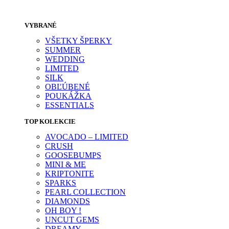
VYBRANÉ
VŠETKY ŠPERKY
SUMMER
WEDDING
LIMITED
SILK
OBĽÚBENÉ
POUKÁŽKA
ESSENTIALS
TOP KOLEKCIE
AVOCADO – LIMITED
CRUSH
GOOSEBUMPS
MINI & ME
KRIPTONITE
SPARKS
PEARL COLLECTION
DIAMONDS
OH BOY !
UNCUT GEMS
DREAMY