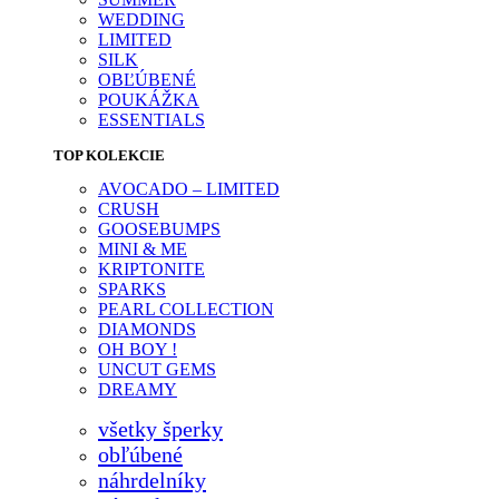
WEDDING
LIMITED
SILK
OBĽÚBENÉ
POUKÁŽKA
ESSENTIALS
TOP KOLEKCIE
AVOCADO – LIMITED
CRUSH
GOOSEBUMPS
MINI & ME
KRIPTONITE
SPARKS
PEARL COLLECTION
DIAMONDS
OH BOY !
UNCUT GEMS
DREAMY
všetky šperky
obľúbené
náhrdelníky