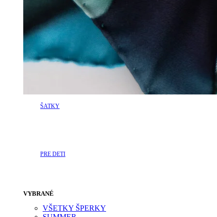
ŠATKY
PRE DETI
VYBRANÉ
VŠETKY ŠPERKY
SUMMER