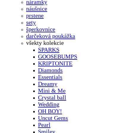
náramky
náušnice
prstene
sety
šperkovnice
darčeková poukážka
všekty kolekcie
SPARKS
GOOSEBUMPS
KRIPTONITE
Diamonds
Essentials
Dreamy
Mini & Me
Crystal ball
Wedding
OH BOY!
Uncut Gems
Pearl
Smiley