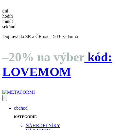
dní
hodín
minút
sekúnd
Doprava do SR a ČR nad 150 € zadarmo
–20% na výber
kód:
LOVEMOM
obchod
KATEGÓRIE
NÁHRDELNÍKY