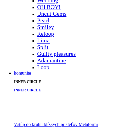
Wedding
OH BOY!
Uncut Gems
Pearl
Smiley
Reloop
Lima
Split
Guilty pleasures
Adamantine
Loop
komunita
INNER CIRCLE
INNER CIRCLE
Vstúp do kruhu blízkych priateľov Metaformi