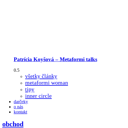
Patrícia Koyšová – Metaformi talks
všetky články
metaformi woman
tipy
inner circle
darčeky
o nás
kontakt
obchod