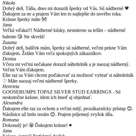
Nikola
Dobrý deň, Táňa, dnes mi dorazili šperky od Vás. Sú nádherné 💗
Ďakujem za ne a prajem Vám len to najlepšie do nového roka.
Krásne šperky máte 👐
Jana
Veľká vďaka!!! Nádherné kúsky, nesmierne sa teším – nádherné
balenie 😘 Ste skvelá!
Zuzana
Dobrý deň, balíček mám, šperky sú nádherné, veľmi pekne Vám
ďakujem. Želám Vám veľa spokojných zákazníkov.
Denisa
Včera mi veľmi nečakane dorazil náhrdelník a je naozaj nádherný.
Veľmi Vám ďakujem.
Ešte raz sa Vám chcem poďakovať za možnosť vybrať si náhrdelník
♡ Máte naozaj veľmi nádherné šperky.
Henrieta
GOOSEBUMPS TOPAZ SILVER STUD EARRINGS - Sú
neskutočne krásne, idem ich hneď aj objednať.
Alexandra
Ďakujem ešte raz za ochotu a veľmi milý, prozákaznícky prístup 😊.
Náušnice už hrdo nosím 😊. Prajem príjemný zvyšok dňa.
Romana
Dokonalý je! 🤩 Ďakujem krásne! ♥️
Jana