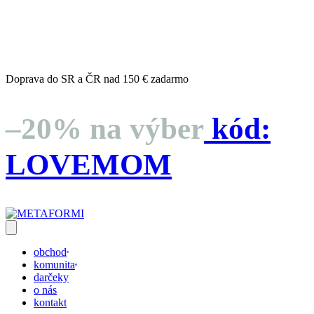
dní
hodín
minút
sekúnd
Doprava do SR a ČR nad 150 € zadarmo
–20% na výber
kód:
LOVEMOM
obchod
komunita
darčeky
o nás
kontakt