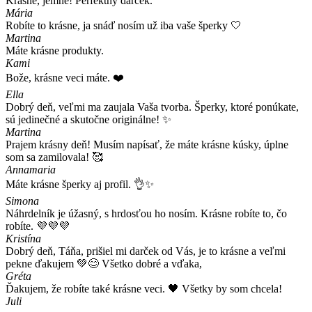
Krásne, jemné! Perfektný darček.
Mária
Robíte to krásne, ja snáď nosím už iba vaše šperky 🤍
Martina
Máte krásne produkty.
Kami
Bože, krásne veci máte. ❤️
Ella
Dobrý deň, veľmi ma zaujala Vaša tvorba. Šperky, ktoré ponúkate,
sú jedinečné a skutočne originálne! ✨
Martina
Prajem krásny deň! Musím napísať, že máte krásne kúsky, úplne
som sa zamilovala! 🥰
Annamaria
Máte krásne šperky aj profil. 👌✨
Simona
Náhrdelník je úžasný, s hrdosťou ho nosím. Krásne robíte to, čo
robíte. 💜💜💜
Kristína
Dobrý deň, Táňa, prišiel mi darček od Vás, je to krásne a veľmi
pekne ďakujem 💚😊 Všetko dobré a vďaka,
Gréta
Ďakujem, že robíte také krásne veci. 🖤 Všetky by som chcela!
Juli