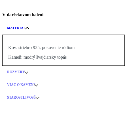
V darčekovom balení
MATERIÁL
Kov:
striebro 925, pokovenie ródiom
Kameň:
modrý švajčiarsky topás
ROZMERY
VIAC O KAMENI
STAROSTLIVOSŤ