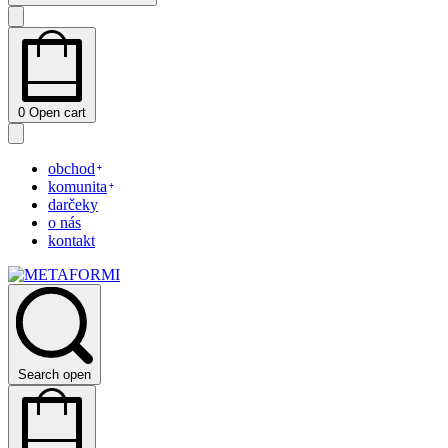
0
Open cart
obchod
komunita
darčeky
o nás
kontakt
Search open