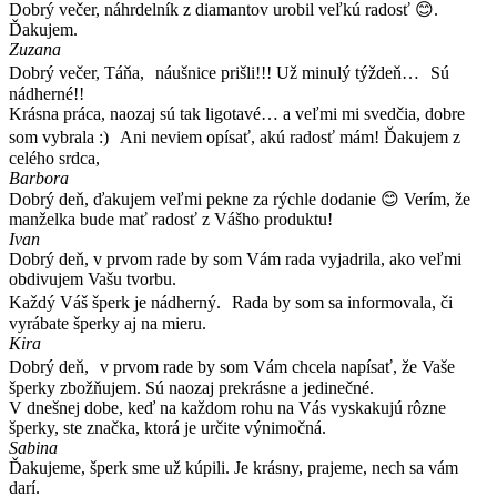
Dobrý večer, náhrdelník z diamantov urobil veľkú radosť 😊.
Ďakujem.
Zuzana
Dobrý večer, Táňa, náušnice prišli!!! Už minulý týždeň… Sú
nádherné!!
Krásna práca, naozaj sú tak ligotavé… a veľmi mi svedčia, dobre
som vybrala :) Ani neviem opísať, akú radosť mám! Ďakujem z
celého srdca,
Barbora
Dobrý deň, ďakujem veľmi pekne za rýchle dodanie 😊 Verím, že
manželka bude mať radosť z Vášho produktu!
Ivan
Dobrý deň, v prvom rade by som Vám rada vyjadrila, ako veľmi
obdivujem Vašu tvorbu.
Každý Váš šperk je nádherný. Rada by som sa informovala, či
vyrábate šperky aj na mieru.
Kira
Dobrý deň, v prvom rade by som Vám chcela napísať, že Vaše
šperky zbožňujem. Sú naozaj prekrásne a jedinečné.
V dnešnej dobe, keď na každom rohu na Vás vyskakujú rôzne
šperky, ste značka, ktorá je určite výnimočná.
Sabina
Ďakujeme, šperk sme už kúpili. Je krásny, prajeme, nech sa vám
darí.