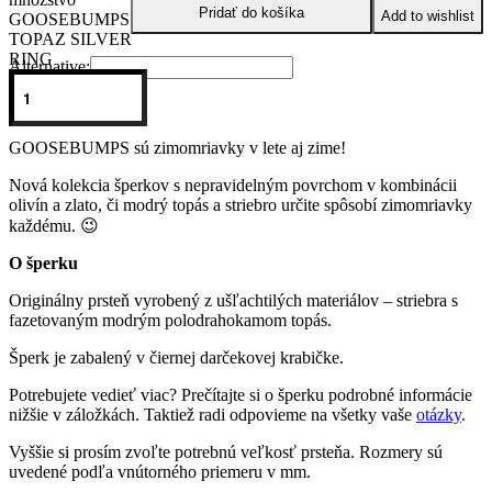
Pridať do košíka
Add to wishlist
GOOSEBUMPS
TOPAZ SILVER
RING
Alternative:
O kolekcii
GOOSEBUMPS sú zimomriavky v lete aj zime!
Nová kolekcia šperkov s nepravidelným povrchom v kombinácii
olivín a zlato, či modrý topás a striebro určite spôsobí zimomriavky
každému. 😉
O šperku
Originálny prsteň vyrobený z ušľachtilých materiálov – striebra s
fazetovaným modrým polodrahokamom topás.
Šperk je zabalený v čiernej darčekovej krabičke.
Potrebujete vedieť viac? Prečítajte si o šperku podrobné informácie
nižšie v záložkách. Taktiež radi odpovieme na všetky vaše
otázky
.
Vyššie si prosím zvoľte potrebnú veľkosť prsteňa. Rozmery sú
uvedené podľa vnútorného priemeru v mm.