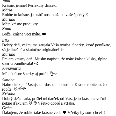
Jana
Krásne, jemné! Perfektný darček.
Mária
Robíte to krásne, ja snáď nosím už iba vaše šperky 🤍
Martina
Máte krásne produkty.
Kami
Bože, krásne veci máte. ❤️
Ella
Dobrý deň, veľmi ma zaujala Vaša tvorba. Šperky, ktoré ponúkate,
sú jedinečné a skutočne originálne! ✨
Martina
Prajem krásny deň! Musím napísať, že máte krásne kúsky, úplne
som sa zamilovala! 🥰
Annamaria
Máte krásne šperky aj profil. 👌✨
Simona
Náhrdelník je úžasný, s hrdosťou ho nosím. Krásne robíte to, čo
robíte. 💜💜💜
Kristína
Dobrý deň, Táňa, prišiel mi darček od Vás, je to krásne a veľmi
pekne ďakujem 💚😊 Všetko dobré a vďaka,
Gréta
Ďakujem, že robíte také krásne veci. 🖤 Všetky by som chcela!