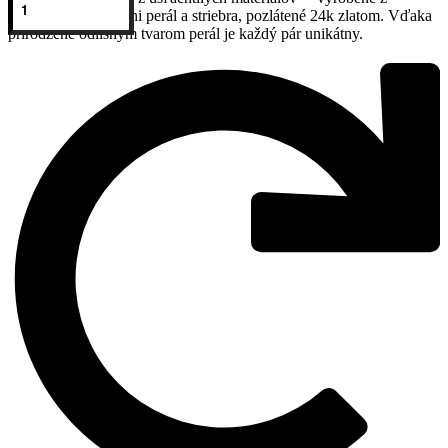
nepravidelných keshi perál a striebra, pozlátené 24k zlatom. Vďaka
prirodzene odlišným tvarom perál je každý pár unikátny.