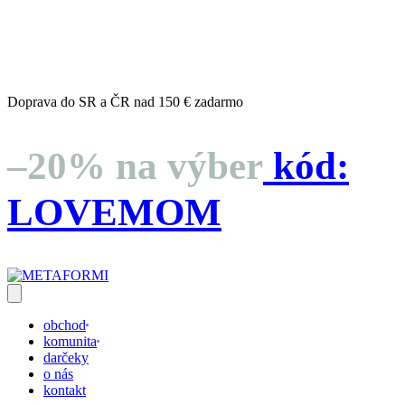
dní
hodín
minút
sekúnd
Doprava do SR a ČR nad 150 € zadarmo
–20% na výber
kód:
LOVEMOM
obchod
komunita
darčeky
o nás
kontakt