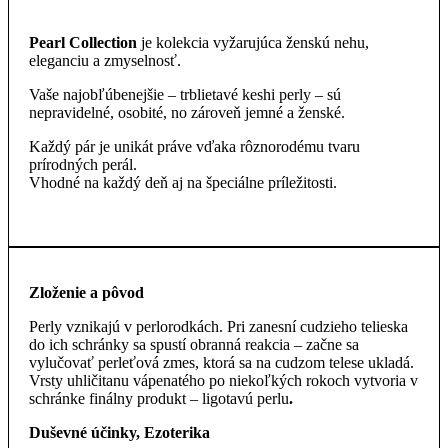
Pearl Collection
je kolekcia vyžarujúca ženskú nehu,
eleganciu a zmyselnosť.
Vaše najobľúbenejšie – trblietavé keshi perly – sú
nepravidelné, osobité, no zároveň jemné a ženské.
Každý pár je unikát práve vďaka rôznorodému tvaru
prírodných perál.
Vhodné na každý deň aj na špeciálne príležitosti.
Zloženie a pôvod
Perly vznikajú v perlorodkách. Pri zanesní cudzieho telieska
do ich schránky sa spustí obranná reakcia – začne sa
vylučovať perleťová zmes, ktorá sa na cudzom telese ukladá.
Vrsty uhličitanu vápenatého po niekoľkých rokoch vytvoria v
schránke finálny produkt – ligotavú perlu
.
Duševné účinky, Ezoterika