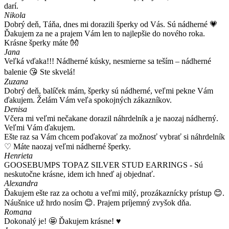
darí.
Nikola
Dobrý deň, Táňa, dnes mi dorazili šperky od Vás. Sú nádherné 💗
Ďakujem za ne a prajem Vám len to najlepšie do nového roka.
Krásne šperky máte 👐
Jana
Veľká vďaka!!! Nádherné kúsky, nesmierne sa teším – nádherné
balenie 😘 Ste skvelá!
Zuzana
Dobrý deň, balíček mám, šperky sú nádherné, veľmi pekne Vám
ďakujem. Želám Vám veľa spokojných zákazníkov.
Denisa
Včera mi veľmi nečakane dorazil náhrdelník a je naozaj nádherný.
Veľmi Vám ďakujem.
Ešte raz sa Vám chcem poďakovať za možnosť vybrať si náhrdelník
♡ Máte naozaj veľmi nádherné šperky.
Henrieta
GOOSEBUMPS TOPAZ SILVER STUD EARRINGS - Sú
neskutočne krásne, idem ich hneď aj objednať.
Alexandra
Ďakujem ešte raz za ochotu a veľmi milý, prozákaznícky prístup 😊.
Náušnice už hrdo nosím 😊. Prajem príjemný zvyšok dňa.
Romana
Dokonalý je! 🤩 Ďakujem krásne! ♥️