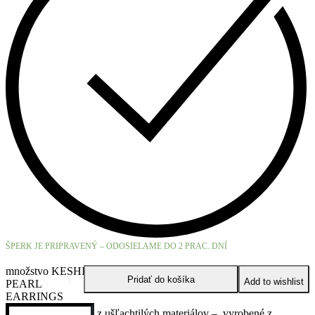
ŠPERK JE PRIPRAVENÝ – ODOSIELAME DO 2 PRAC. DNÍ
množstvo KESHI
Pridať do košíka
Add to wishlist
PEARL
EARRINGS
Originálne náušnice z ušľachtilých materiálov – vyrobené z