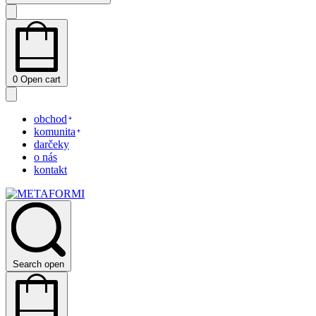
0
Open cart
obchod
komunita
darčeky
o nás
kontakt
Search open