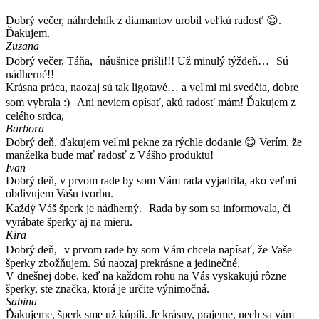
Dobrý večer, náhrdelník z diamantov urobil veľkú radosť 😊.
Ďakujem.
Zuzana
Dobrý večer, Táňa, náušnice prišli!!! Už minulý týždeň… Sú
nádherné!!
Krásna práca, naozaj sú tak ligotavé… a veľmi mi svedčia, dobre
som vybrala :) Ani neviem opísať, akú radosť mám! Ďakujem z
celého srdca,
Barbora
Dobrý deň, ďakujem veľmi pekne za rýchle dodanie 😊 Verím, že
manželka bude mať radosť z Vášho produktu!
Ivan
Dobrý deň, v prvom rade by som Vám rada vyjadrila, ako veľmi
obdivujem Vašu tvorbu.
Každý Váš šperk je nádherný. Rada by som sa informovala, či
vyrábate šperky aj na mieru.
Kira
Dobrý deň, v prvom rade by som Vám chcela napísať, že Vaše
šperky zbožňujem. Sú naozaj prekrásne a jedinečné.
V dnešnej dobe, keď na každom rohu na Vás vyskakujú rôzne
šperky, ste značka, ktorá je určite výnimočná.
Sabina
Ďakujeme, šperk sme už kúpili. Je krásny, prajeme, nech sa vám