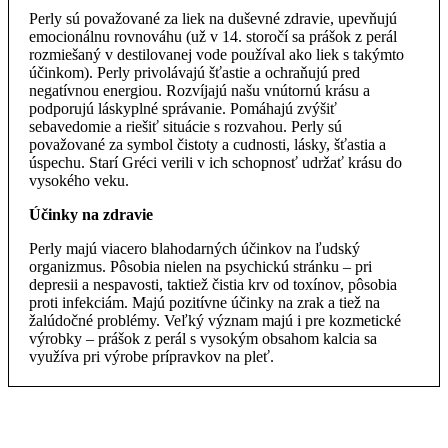
Perly sú považované za liek na duševné zdravie, upevňujú
emocionálnu rovnováhu (už v 14. storočí sa prášok z perál
rozmiešaný v destilovanej vode používal ako liek s takýmto
účinkom). Perly privolávajú šťastie a ochraňujú pred
negatívnou energiou. Rozvíjajú našu vnútornú krásu a
podporujú láskyplné správanie. Pomáhajú zvýšiť
sebavedomie a riešiť situácie s rozvahou. Perly sú
považované za symbol čistoty a cudnosti, lásky, šťastia a
úspechu. Starí Gréci verili v ich schopnosť udržať krásu do
vysokého veku.
Účinky na zdravie
Perly majú viacero blahodarných účinkov na ľudský
organizmus. Pôsobia nielen na psychickú stránku – pri
depresii a nespavosti, taktiež čistia krv od toxínov, pôsobia
proti infekciám. Majú pozitívne účinky na zrak a tiež na
žalúdočné problémy. Veľký význam majú i pre kozmetické
výrobky – prášok z perál s vysokým obsahom kalcia sa
využíva pri výrobe prípravkov na pleť.