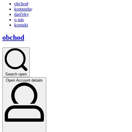
obchod
komunita
darčeky
o nás
kontakt
obchod
Search open
Open Account details