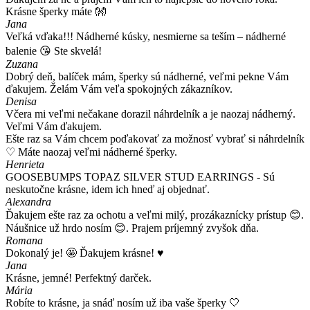
Krásne šperky máte 👐
Jana
Veľká vďaka!!! Nádherné kúsky, nesmierne sa teším – nádherné
balenie 😘 Ste skvelá!
Zuzana
Dobrý deň, balíček mám, šperky sú nádherné, veľmi pekne Vám
ďakujem. Želám Vám veľa spokojných zákazníkov.
Denisa
Včera mi veľmi nečakane dorazil náhrdelník a je naozaj nádherný.
Veľmi Vám ďakujem.
Ešte raz sa Vám chcem poďakovať za možnosť vybrať si náhrdelník
♡ Máte naozaj veľmi nádherné šperky.
Henrieta
GOOSEBUMPS TOPAZ SILVER STUD EARRINGS - Sú
neskutočne krásne, idem ich hneď aj objednať.
Alexandra
Ďakujem ešte raz za ochotu a veľmi milý, prozákaznícky prístup 😊.
Náušnice už hrdo nosím 😊. Prajem príjemný zvyšok dňa.
Romana
Dokonalý je! 🤩 Ďakujem krásne! ♥️
Jana
Krásne, jemné! Perfektný darček.
Mária
Robíte to krásne, ja snáď nosím už iba vaše šperky 🤍