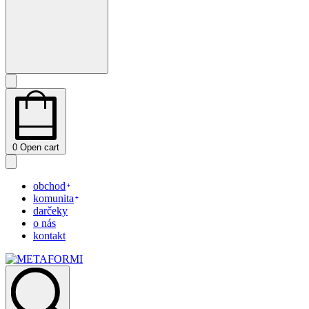
0
Open cart
obchod
komunita
darčeky
o nás
kontakt