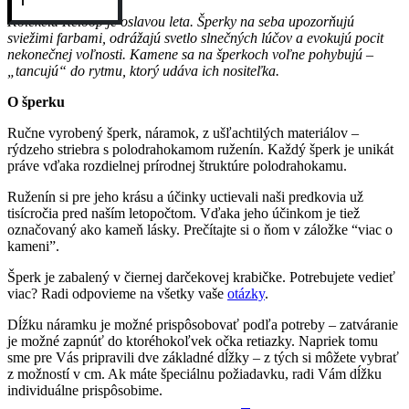
Kolekcia Reloop je oslavou leta. Šperky na seba upozorňujú
sviežimi farbami, odrážajú svetlo slnečných lúčov a evokujú pocit
nekonečnej voľnosti. Kamene sa na šperkoch voľne pohybujú –
„tancujú“ do rytmu, ktorý udáva ich nositeľka.
O šperku
Ručne vyrobený šperk, náramok, z ušľachtilých materiálov –
rýdzeho striebra s polodrahokamom ruženín. Každý šperk je unikát
práve vďaka rozdielnej prírodnej štruktúre polodrahokamu.
Ruženín si pre jeho krásu a účinky uctievali naši predkovia už
tisícročia pred naším letopočtom. Vďaka jeho účinkom je tiež
označovaný ako kameň lásky. Prečítajte si o ňom v záložke “viac o
kameni”.
Šperk je zabalený v čiernej darčekovej krabičke. Potrebujete vedieť
viac? Radi odpovieme na všetky vaše
otázky
.
Dĺžku náramku je možné prispôsobovať podľa potreby – zatváranie
je možné zapnúť do ktoréhokoľvek očka retiazky. Napriek tomu
sme pre Vás pripravili dve základné dĺžky – z tých si môžete vybrať
z možností v cm. Ak máte špeciálnu požiadavku, radi Vám dĺžku
individuálne prispôsobime.