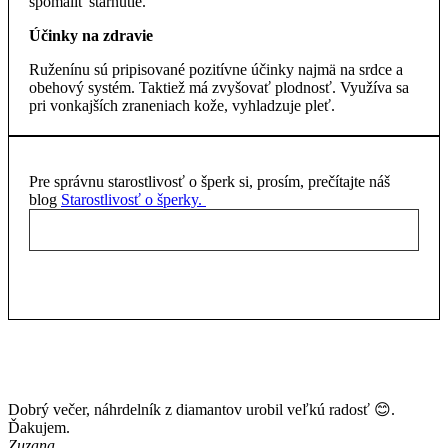
spomaliť starnutie.
Účinky na zdravie
Ruženínu sú pripisované pozitívne účinky najmä na srdce a
obehový systém. Taktiež má zvyšovať plodnosť. Využíva sa
pri vonkajších zraneniach kože, vyhladzuje pleť.
Pre správnu starostlivosť o šperk si, prosím, prečítajte náš
blog
Starostlivosť o šperky.
Dobrý večer, náhrdelník z diamantov urobil veľkú radosť 😊.
Ďakujem.
Zuzana