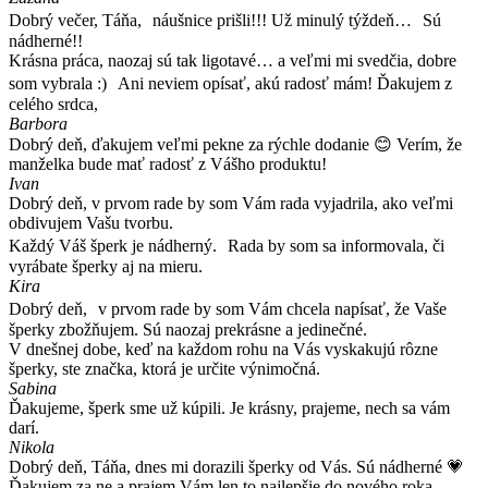
Dobrý večer, Táňa, náušnice prišli!!! Už minulý týždeň… Sú
nádherné!!
Krásna práca, naozaj sú tak ligotavé… a veľmi mi svedčia, dobre
som vybrala :) Ani neviem opísať, akú radosť mám! Ďakujem z
celého srdca,
Barbora
Dobrý deň, ďakujem veľmi pekne za rýchle dodanie 😊 Verím, že
manželka bude mať radosť z Vášho produktu!
Ivan
Dobrý deň, v prvom rade by som Vám rada vyjadrila, ako veľmi
obdivujem Vašu tvorbu.
Každý Váš šperk je nádherný. Rada by som sa informovala, či
vyrábate šperky aj na mieru.
Kira
Dobrý deň, v prvom rade by som Vám chcela napísať, že Vaše
šperky zbožňujem. Sú naozaj prekrásne a jedinečné.
V dnešnej dobe, keď na každom rohu na Vás vyskakujú rôzne
šperky, ste značka, ktorá je určite výnimočná.
Sabina
Ďakujeme, šperk sme už kúpili. Je krásny, prajeme, nech sa vám
darí.
Nikola
Dobrý deň, Táňa, dnes mi dorazili šperky od Vás. Sú nádherné 💗
Ďakujem za ne a prajem Vám len to najlepšie do nového roka.