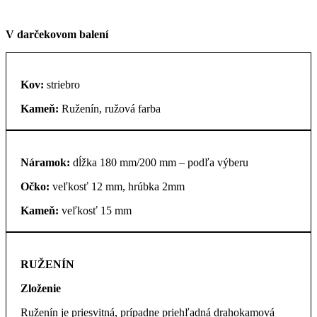
V darčekovom balení
Kov:
striebro
Kameň:
Ruženín, ružová farba
Náramok:
dĺžka 180 mm/200 mm – podľa výberu
Očko:
veľkosť 12 mm, hrúbka 2mm
Kameň:
veľkosť 15 mm
RUŽENÍN
Zloženie
Ruženín je priesvitná, prípadne priehľadná drahokamová