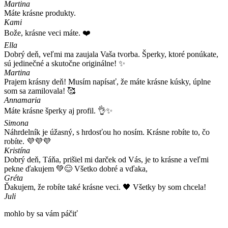
Martina
Máte krásne produkty.
Kami
Bože, krásne veci máte. ❤️
Ella
Dobrý deň, veľmi ma zaujala Vaša tvorba. Šperky, ktoré ponúkate,
sú jedinečné a skutočne originálne! ✨
Martina
Prajem krásny deň! Musím napísať, že máte krásne kúsky, úplne
som sa zamilovala! 🥰
Annamaria
Máte krásne šperky aj profil. 👌✨
Simona
Náhrdelník je úžasný, s hrdosťou ho nosím. Krásne robíte to, čo
robíte. 💜💜💜
Kristína
Dobrý deň, Táňa, prišiel mi darček od Vás, je to krásne a veľmi
pekne ďakujem 💚😊 Všetko dobré a vďaka,
Gréta
Ďakujem, že robíte také krásne veci. 🖤 Všetky by som chcela!
Juli
mohlo by sa vám páčiť