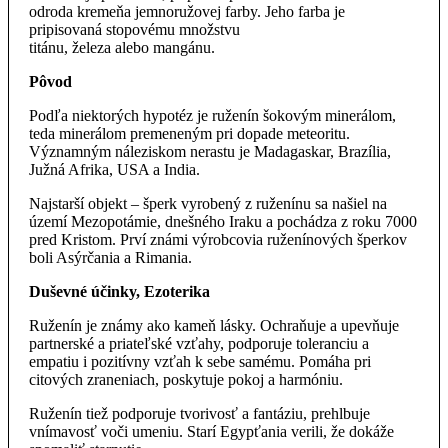
odroda kremeňa jemnoružovej farby. Jeho farba je
pripisovaná stopovému množstvu
titánu, železa alebo mangánu.
Pôvod
Podľa niektorých hypotéz je ruženín šokovým minerálom,
teda minerálom premeneným pri dopade meteoritu.
Významným náleziskom nerastu je Madagaskar, Brazília,
Južná Afrika, USA a India.
Najstarší objekt – šperk vyrobený z ruženínu sa našiel na
území Mezopotámie, dnešného Iraku a pochádza z roku 7000
pred Kristom. Prví známi výrobcovia ruženínových šperkov
boli Asýrčania a Rimania.
Duševné účinky, Ezoterika
Ruženín je známy ako kameň lásky. Ochraňuje a upevňuje
partnerské a priateľské vzťahy, podporuje toleranciu a
empatiu i pozitívny vzťah k sebe samému. Pomáha pri
citových zraneniach, poskytuje pokoj a harmóniu.
Ruženín tiež podporuje tvorivosť a fantáziu, prehlbuje
vnímavosť voči umeniu. Starí Egypťania verili, že dokáže