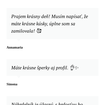
Prajem krásny deň! Musím napísať, že
máte krásne kúsky, úplne som sa
zamilovala! 🥰
Annamaria
Máte krásne šperky aj profil. 👌✨
Simona
Náhrdelník je úžasný, s hrdosťou ho