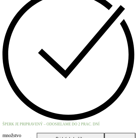
ŠPERK JE PRIPRAVENÝ – ODOSIELAME DO 2 PRAC. DNÍ
množstvo