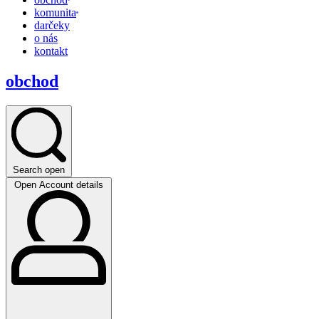
komunita
darčeky
o nás
kontakt
obchod
Search open
Open Account details