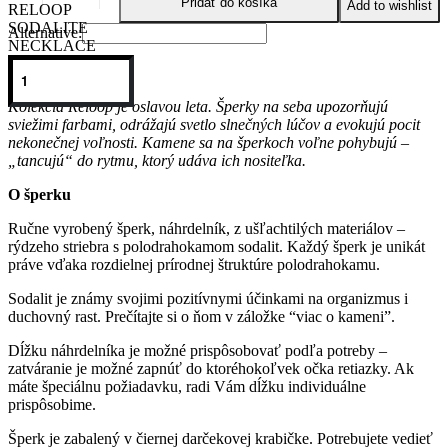
Pridať do košíka
Add to wishlist
RELOOP
SODALITE
Alternative:
NECKLACE
O kolekcii
Kolekcia Reloop je oslavou leta. Šperky na seba upozorňujú
sviežimi farbami, odrážajú svetlo slnečných lúčov a evokujú pocit
nekonečnej voľnosti. Kamene sa na šperkoch voľne pohybujú –
„tancujú“ do rytmu, ktorý udáva ich nositeľka.
O šperku
Ručne vyrobený šperk, náhrdelník, z ušľachtilých materiálov –
rýdzeho striebra s polodrahokamom sodalit. Každý šperk je unikát
práve vďaka rozdielnej prírodnej štruktúre polodrahokamu.
Sodalit je známy svojimi pozitívnymi účinkami na organizmus i
duchovný rast. Prečítajte si o ňom v záložke “viac o kameni”.
Dĺžku náhrdelníka je možné prispôsobovať podľa potreby –
zatváranie je možné zapnúť do ktoréhokoľvek očka retiazky. Ak
máte špeciálnu požiadavku, radi Vám dĺžku individuálne
prispôsobime.
Šperk je zabalený v čiernej darčekovej krabičke. Potrebujete vedieť