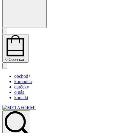
0
Open cart
obchod
komunita
darčeky
o nás
kontakt