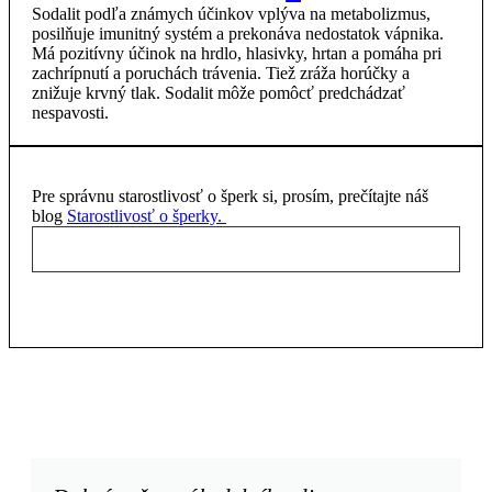
Sodalit podľa známych účinkov vplýva na metabolizmus,
posilňuje imunitný systém a prekonáva nedostatok vápnika.
Má pozitívny účinok na hrdlo, hlasivky, hrtan a pomáha pri
zachrípnutí a poruchách trávenia. Tiež zráža horúčky a
znižuje krvný tlak. Sodalit môže pomôcť predchádzať
nespavosti.
Pre správnu starostlivosť o šperk si, prosím, prečítajte náš
blog
Starostlivosť o šperky.