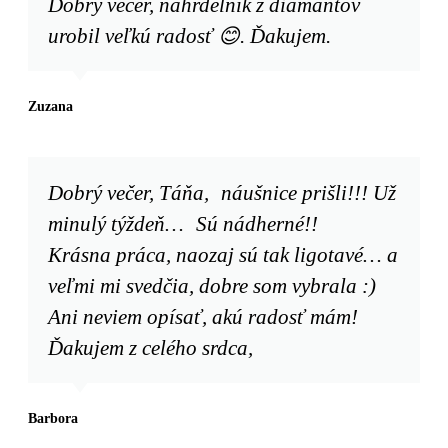
Dobrý večer, náhrdelník z diamantov
urobil veľkú radosť 😊. Ďakujem.
Zuzana
Dobrý večer, Táňa, náušnice prišli!!! Už
minulý týždeň… Sú nádherné!!
Krásna práca, naozaj sú tak ligotavé… a
veľmi mi svedčia, dobre som vybrala :)
Ani neviem opísať, akú radosť mám!
Ďakujem z celého srdca,
Barbora