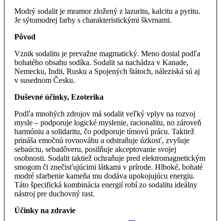
Modrý sodalit je mramor zložený z lazuritu, kalcitu a pyritu.
Je sýtomodrej farby s charakteristickými škvrnami.
Pôvod
Vznik sodalitu je prevažne magmatický. Meno dostal podľa
bohatého obsahu sodíka. Sodalit sa nachádza v Kanade,
Nemecku, Indii, Rusku a Spojených štátoch, náleziská sú aj
v susednom Česku.
Duševné účinky, Ezoterika
Podľa mnohých zdrojov má sodalit veľký vplyv na rozvoj
mysle – podporuje logické myslenie, racionalitu, no zároveň
harmóniu a solidaritu, čo podporuje tímovú prácu. Taktiež
prináša emočnú rovnováhu a odstraňuje úzkosť, zvyšuje
sebaúctu, sebadôveru, posilňuje akceptovanie svojej
osobnosti. Sodalit taktiež ochraňuje pred elektromagnetickým
smogom či znečisťujúcimi látkami v prírode. Hlboké, bohaté
modré sfarbenie kameňa mu dodáva upokojujúcu energiu.
Táto špecifická kombinácia energií robí zo sodalitu ideálny
nástroj pre duchovný rast.
Účinky na zdravie