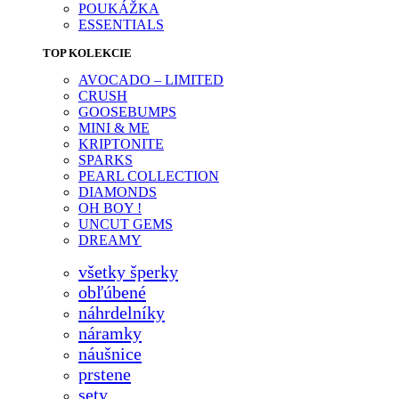
POUKÁŽKA
ESSENTIALS
TOP KOLEKCIE
AVOCADO – LIMITED
CRUSH
GOOSEBUMPS
MINI & ME
KRIPTONITE
SPARKS
PEARL COLLECTION
DIAMONDS
OH BOY !
UNCUT GEMS
DREAMY
všetky šperky
obľúbené
náhrdelníky
náramky
náušnice
prstene
sety