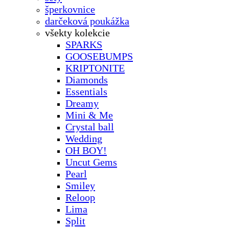
šperkovnice
darčeková poukážka
všekty kolekcie
SPARKS
GOOSEBUMPS
KRIPTONITE
Diamonds
Essentials
Dreamy
Mini & Me
Crystal ball
Wedding
OH BOY!
Uncut Gems
Pearl
Smiley
Reloop
Lima
Split