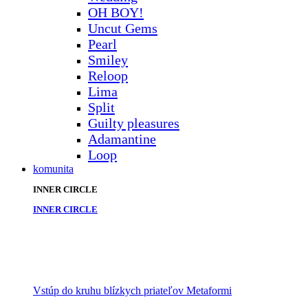
OH BOY!
Uncut Gems
Pearl
Smiley
Reloop
Lima
Split
Guilty pleasures
Adamantine
Loop
komunita
INNER CIRCLE
INNER CIRCLE
Vstúp do kruhu blízkych priateľov Metaformi