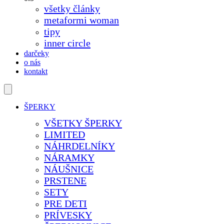
všetky články
metaformi woman
tipy
inner circle
darčeky
o nás
kontakt
ŠPERKY
VŠETKY ŠPERKY
LIMITED
NÁHRDELNÍKY
NÁRAMKY
NÁUŠNICE
PRSTENE
SETY
PRE DETI
PRÍVESKY