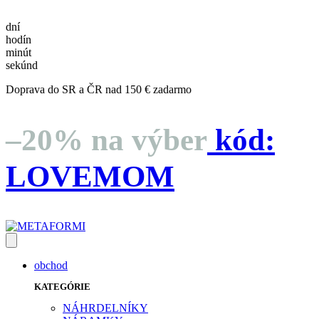
dní
hodín
minút
sekúnd
Doprava do SR a ČR nad 150 € zadarmo
–20% na výber
kód:
LOVEMOM
obchod
KATEGÓRIE
NÁHRDELNÍKY