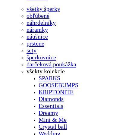
všetky šperky
obľúbené
náhrdelníky
náramky
náušnice
prstene
sety
šperkovnice
darčeková poukážka
všekty kolekcie
SPARKS
GOOSEBUMPS
KRIPTONITE
Diamonds
Essentials
Dreamy
Mini & Me
Crystal ball
Wedding