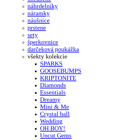
náhrdelníky
náramky
náušnice
prstene
sety
šperkovnice
darčeková poukážka
všekty kolekcie
SPARKS
GOOSEBUMPS
KRIPTONITE
Diamonds
Essentials
Dreamy
Mini & Me
Crystal ball
Wedding
OH BOY!
Uncut Gems