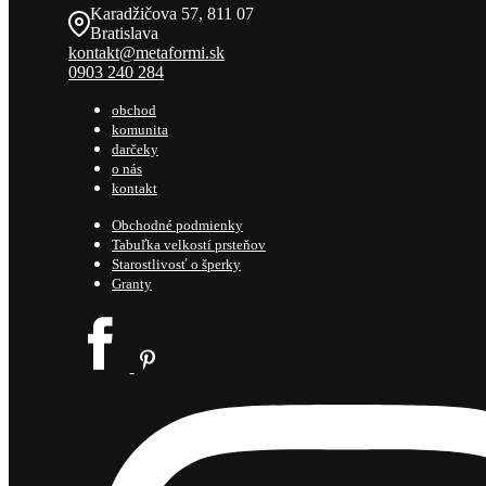
Karadžičova 57, 811 07
Bratislava
kontakt@metaformi.sk
0903 240 284
obchod
komunita
darčeky
o nás
kontakt
Obchodné podmienky
Tabuľka velkostí prsteňov
Starostlivosť o šperky
Granty
PRE DETI