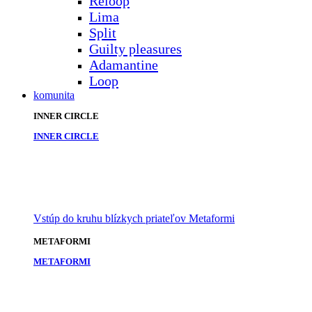
Reloop
Lima
Split
Guilty pleasures
Adamantine
Loop
komunita
INNER CIRCLE
INNER CIRCLE
Vstúp do kruhu blízkych priateľov Metaformi
METAFORMI
METAFORMI