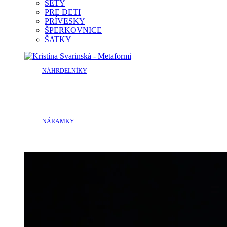
SETY
PRE DETI
PRÍVESKY
ŠPERKOVNICE
ŠATKY
NÁHRDELNÍKY
NÁRAMKY