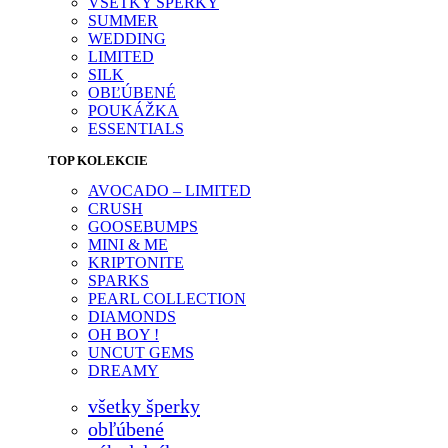
VŠETKY ŠPERKY
SUMMER
WEDDING
LIMITED
SILK
OBĽÚBENÉ
POUKÁŽKA
ESSENTIALS
TOP KOLEKCIE
AVOCADO – LIMITED
CRUSH
GOOSEBUMPS
MINI & ME
KRIPTONITE
SPARKS
PEARL COLLECTION
DIAMONDS
OH BOY !
UNCUT GEMS
DREAMY
všetky šperky
obľúbené