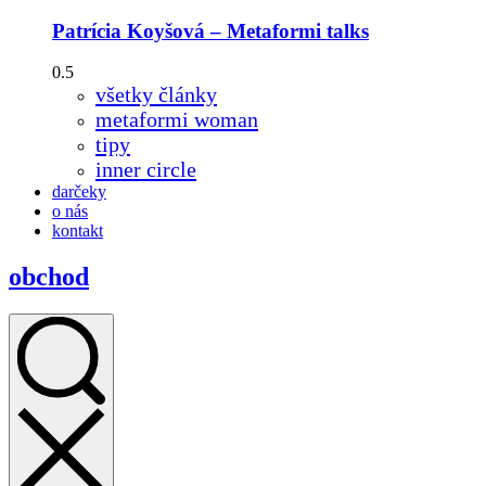
Patrícia Koyšová – Metaformi talks
všetky články
metaformi woman
tipy
inner circle
darčeky
o nás
kontakt
obchod