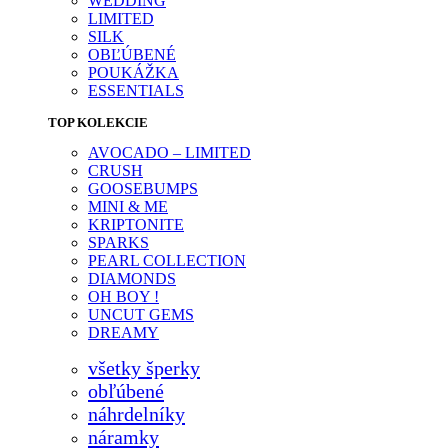
WEDDING
LIMITED
SILK
OBĽÚBENÉ
POUKÁŽKA
ESSENTIALS
TOP KOLEKCIE
AVOCADO – LIMITED
CRUSH
GOOSEBUMPS
MINI & ME
KRIPTONITE
SPARKS
PEARL COLLECTION
DIAMONDS
OH BOY !
UNCUT GEMS
DREAMY
všetky šperky
obľúbené
náhrdelníky
náramky