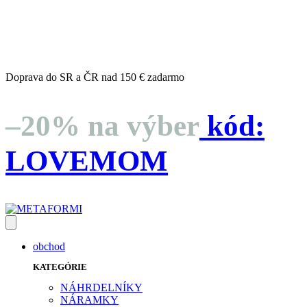
dní
hodín
minút
sekúnd
Doprava do SR a ČR nad 150 € zadarmo
–20% na výber
kód:
LOVEMOM
obchod
KATEGÓRIE
NÁHRDELNÍKY
NÁRAMKY