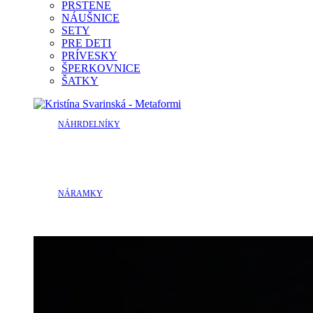
PRSTENE
NÁUŠNICE
SETY
PRE DETI
PRÍVESKY
ŠPERKOVNICE
ŠATKY
NÁHRDELNÍKY
NÁRAMKY