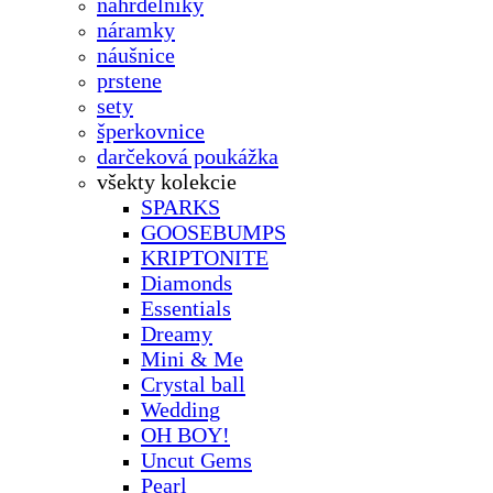
náhrdelníky
náramky
náušnice
prstene
sety
šperkovnice
darčeková poukážka
všekty kolekcie
SPARKS
GOOSEBUMPS
KRIPTONITE
Diamonds
Essentials
Dreamy
Mini & Me
Crystal ball
Wedding
OH BOY!
Uncut Gems
Pearl