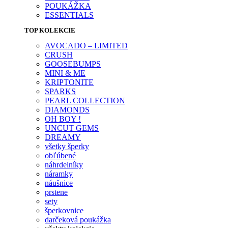
POUKÁŽKA
ESSENTIALS
TOP KOLEKCIE
AVOCADO – LIMITED
CRUSH
GOOSEBUMPS
MINI & ME
KRIPTONITE
SPARKS
PEARL COLLECTION
DIAMONDS
OH BOY !
UNCUT GEMS
DREAMY
všetky šperky
obľúbené
náhrdelníky
náramky
náušnice
prstene
sety
šperkovnice
darčeková poukážka