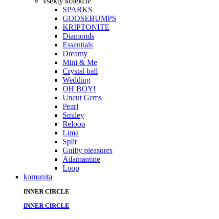
všekty kolekcie
SPARKS
GOOSEBUMPS
KRIPTONITE
Diamonds
Essentials
Dreamy
Mini & Me
Crystal ball
Wedding
OH BOY!
Uncut Gems
Pearl
Smiley
Reloop
Lima
Split
Guilty pleasures
Adamantine
Loop
komunita
INNER CIRCLE
INNER CIRCLE