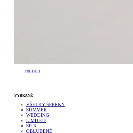
PRE DETI
VYBRANÉ
VŠETKY ŠPERKY
SUMMER
WEDDING
LIMITED
SILK
OBĽÚBENÉ