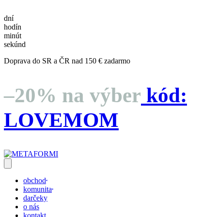
dní
hodín
minút
sekúnd
Doprava do SR a ČR nad 150 € zadarmo
–20% na výber
kód:
LOVEMOM
obchod
komunita
darčeky
o nás
kontakt