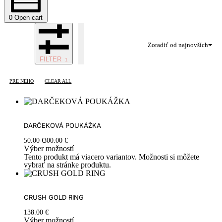
0
Open cart
Zoradiť od najnovších
FILTER
PRE NEHO
CLEAR ALL
DARČEKOVÁ POUKÁŽKA
50.00
€
300.00
€
Výber možností
Tento produkt má viacero variantov. Možnosti si môžete
vybrať na stránke produktu.
CRUSH GOLD RING
138.00
€
Výber možností