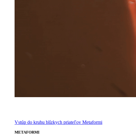
Vstúp do kruhu blízkych priateľov Metaformi
METAFORMI