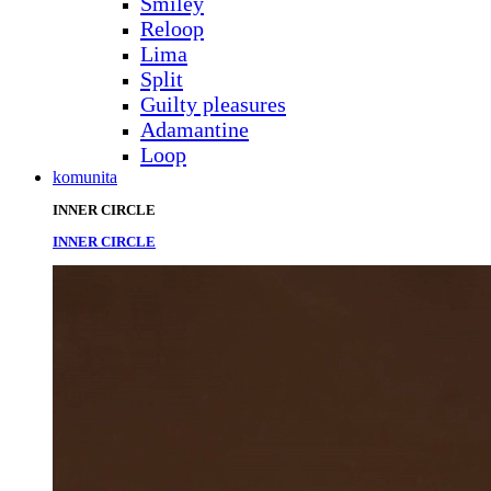
Smiley
Reloop
Lima
Split
Guilty pleasures
Adamantine
Loop
komunita
INNER CIRCLE
INNER CIRCLE