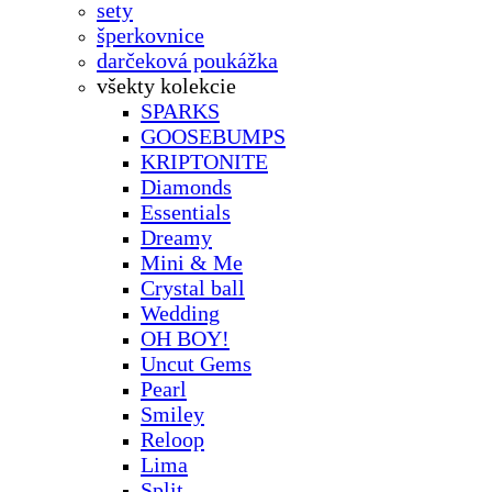
sety
šperkovnice
darčeková poukážka
všekty kolekcie
SPARKS
GOOSEBUMPS
KRIPTONITE
Diamonds
Essentials
Dreamy
Mini & Me
Crystal ball
Wedding
OH BOY!
Uncut Gems
Pearl
Smiley
Reloop
Lima
Split