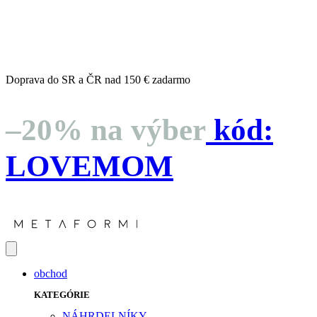
dní
hodín
minút
sekúnd
Doprava do SR a ČR nad 150 € zadarmo
–20% na výber
kód:
LOVEMOM
obchod
KATEGÓRIE
NÁHRDELNÍKY