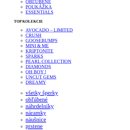
OBĽÚBENÉ
POUKÁŽKA
ESSENTIALS
TOP KOLEKCIE
AVOCADO – LIMITED
CRUSH
GOOSEBUMPS
MINI & ME
KRIPTONITE
SPARKS
PEARL COLLECTION
DIAMONDS
OH BOY !
UNCUT GEMS
DREAMY
všetky šperky
obľúbené
náhrdelníky
náramky
náušnice
prstene