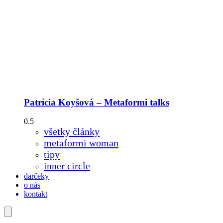
Patrícia Koyšová – Metaformi talks
všetky články
metaformi woman
tipy
inner circle
darčeky
o nás
kontakt