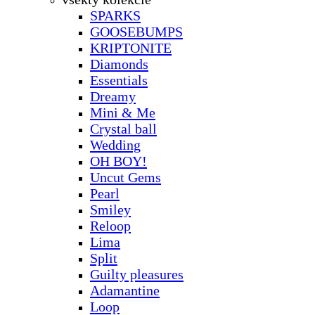
SPARKS
GOOSEBUMPS
KRIPTONITE
Diamonds
Essentials
Dreamy
Mini & Me
Crystal ball
Wedding
OH BOY!
Uncut Gems
Pearl
Smiley
Reloop
Lima
Split
Guilty pleasures
Adamantine
Loop