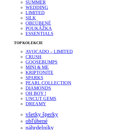
SUMMER
WEDDING
LIMITED
SILK
OBĽÚBENÉ
POUKÁŽKA
ESSENTIALS
TOP KOLEKCIE
AVOCADO – LIMITED
CRUSH
GOOSEBUMPS
MINI & ME
KRIPTONITE
SPARKS
PEARL COLLECTION
DIAMONDS
OH BOY !
UNCUT GEMS
DREAMY
všetky šperky
obľúbené
náhrdelníky