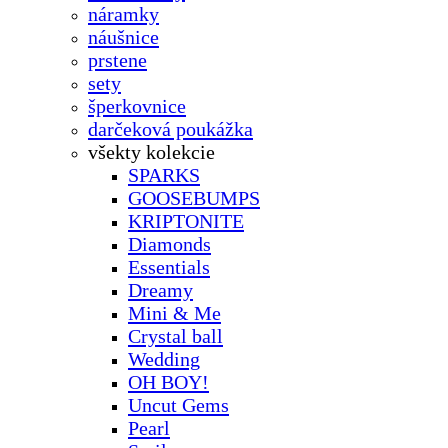
náramky
náušnice
prstene
sety
šperkovnice
darčeková poukážka
všekty kolekcie
SPARKS
GOOSEBUMPS
KRIPTONITE
Diamonds
Essentials
Dreamy
Mini & Me
Crystal ball
Wedding
OH BOY!
Uncut Gems
Pearl