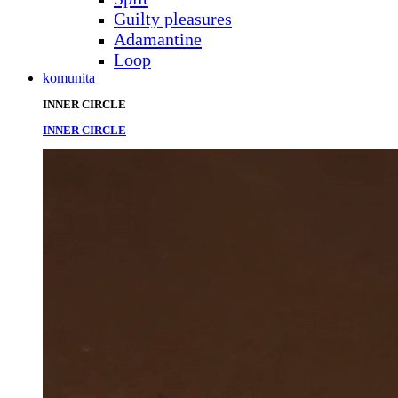
Guilty pleasures
Adamantine
Loop
komunita
INNER CIRCLE
INNER CIRCLE