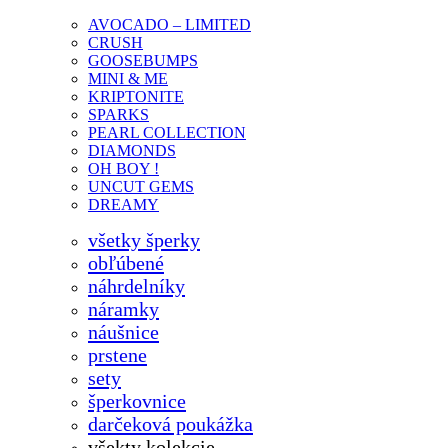
AVOCADO – LIMITED
CRUSH
GOOSEBUMPS
MINI & ME
KRIPTONITE
SPARKS
PEARL COLLECTION
DIAMONDS
OH BOY !
UNCUT GEMS
DREAMY
všetky šperky
obľúbené
náhrdelníky
náramky
náušnice
prstene
sety
šperkovnice
darčeková poukážka
všekty kolekcie