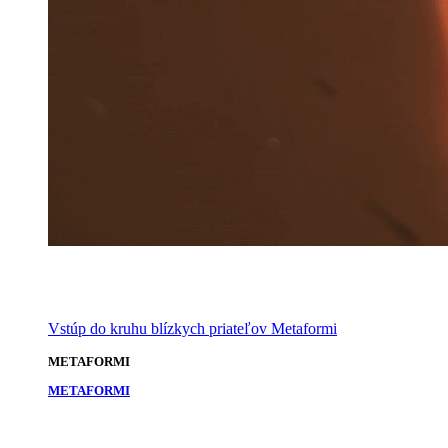
Vstúp do kruhu blízkych priateľov Metaformi
METAFORMI
METAFORMI