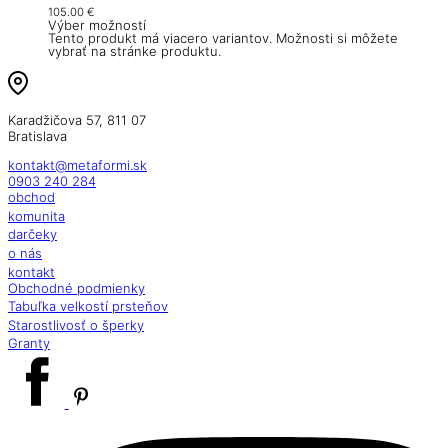
105.00
€
Výber možností
Tento produkt má viacero variantov. Možnosti si môžete
vybrať na stránke produktu.
Karadžičova 57, 811 07
Bratislava
kontakt@metaformi.sk
0903 240 284
obchod
komunita
darčeky
o nás
kontakt
Obchodné podmienky
Tabuľka velkostí prsteňov
Starostlivosť o šperky
Granty