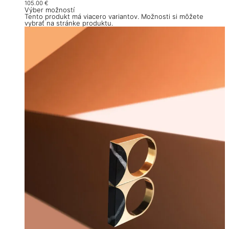
105.00
€
Výber možností
Tento produkt má viacero variantov. Možnosti si môžete
vybrať na stránke produktu.