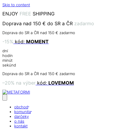
Skip to content
ENJOY
FREE
SHIPPING
Doprava nad 150 € do SR a ČR
zadarmo
Doprava do SR a ČR nad 150 € zadarmo
-15%
kód:
MOMENT
dní
hodín
minút
sekúnd
Doprava do SR a ČR nad 150 € zadarmo
–20% na výber
kód:
LOVEMOM
obchod
komunita
darčeky
o nás
kontakt