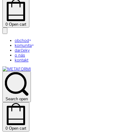
0
Open cart
obchod
komunita
darčeky
o nás
kontakt
Search open
0
Open cart