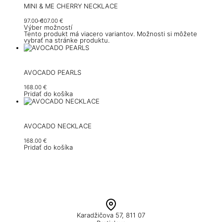
MINI & ME CHERRY NECKLACE
97.00
€
107.00
€
Výber možností
Tento produkt má viacero variantov. Možnosti si môžete
vybrať na stránke produktu.
AVOCADO PEARLS
168.00
€
Pridať do košíka
AVOCADO NECKLACE
168.00
€
Pridať do košíka
Karadžičova 57, 811 07