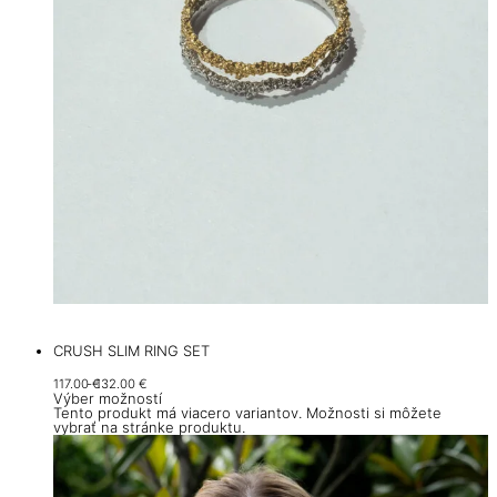
CRUSH SLIM RING SET
117.00
€
132.00
€
Výber možností
Tento produkt má viacero variantov. Možnosti si môžete
vybrať na stránke produktu.