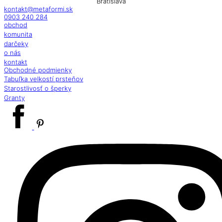
Bratislava
kontakt@metaformi.sk
0903 240 284
obchod
komunita
darčeky
o nás
kontakt
Obchodné podmienky
Tabuľka velkostí prsteňov
Starostlivosť o šperky
Granty