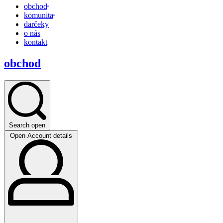
obchod
komunita
darčeky
o nás
kontakt
obchod
Search open
Open Account details