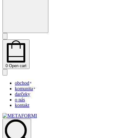
0
Open cart
obchod
komunita
darčeky
o nás
kontakt