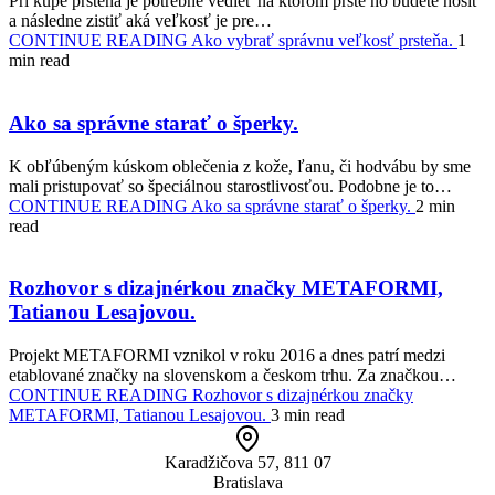
Pri kúpe prsteňa je potrebné vedieť na ktorom prste ho budete nosiť
a následne zistiť aká veľkosť je pre…
CONTINUE READING
Ako vybrať správnu veľkosť prsteňa.
1
min read
Ako sa správne starať o šperky.
K obľúbeným kúskom oblečenia z kože, ľanu, či hodvábu by sme
mali pristupovať so špeciálnou starostlivosťou. Podobne je to…
CONTINUE READING
Ako sa správne starať o šperky.
2 min
read
Rozhovor s dizajnérkou značky METAFORMI,
Tatianou Lesajovou.
Projekt METAFORMI vznikol v roku 2016 a dnes patrí medzi
etablované značky na slovenskom a českom trhu. Za značkou…
CONTINUE READING
Rozhovor s dizajnérkou značky
METAFORMI, Tatianou Lesajovou.
3 min read
Karadžičova 57, 811 07
Bratislava