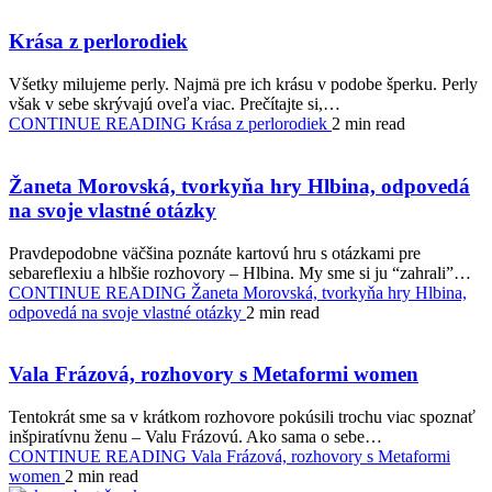
Krása z perlorodiek
Všetky milujeme perly. Najmä pre ich krásu v podobe šperku. Perly
však v sebe skrývajú oveľa viac. Prečítajte si,…
CONTINUE READING
Krása z perlorodiek
2 min read
Žaneta Morovská, tvorkyňa hry Hlbina, odpovedá
na svoje vlastné otázky
Pravdepodobne väčšina poznáte kartovú hru s otázkami pre
sebareflexiu a hlbšie rozhovory – Hlbina. My sme si ju “zahrali”…
CONTINUE READING
Žaneta Morovská, tvorkyňa hry Hlbina,
odpovedá na svoje vlastné otázky
2 min read
Vala Frázová, rozhovory s Metaformi women
Tentokrát sme sa v krátkom rozhovore pokúsili trochu viac spoznať
inšpiratívnu ženu – Valu Frázovú. Ako sama o sebe…
CONTINUE READING
Vala Frázová, rozhovory s Metaformi
women
2 min read