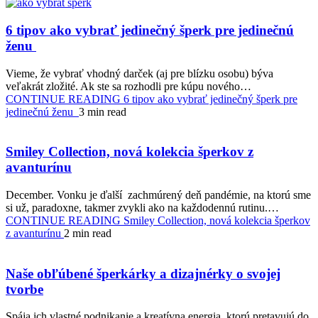
6 tipov ako vybrať jedinečný šperk pre jedinečnú
ženu
Vieme, že vybrať vhodný darček (aj pre blízku osobu) býva
veľakrát zložité. Ak ste sa rozhodli pre kúpu nového…
CONTINUE READING
6 tipov ako vybrať jedinečný šperk pre
jedinečnú ženu
3 min read
Smiley Collection, nová kolekcia šperkov z
avanturínu
December. Vonku je ďalší zachmúrený deň pandémie, na ktorú sme
si už, paradoxne, takmer zvykli ako na každodennú rutinu.…
CONTINUE READING
Smiley Collection, nová kolekcia šperkov
z avanturínu
2 min read
Naše obľúbené šperkárky a dizajnérky o svojej
tvorbe
Spája ich vlastné podnikanie a kreatívna energia, ktorú pretavujú do