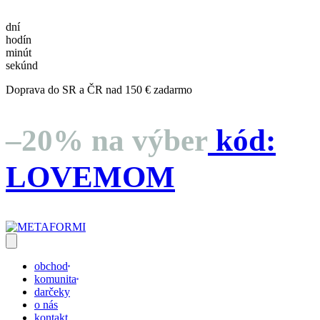
dní
hodín
minút
sekúnd
Doprava do SR a ČR nad 150 € zadarmo
–20% na výber
kód:
LOVEMOM
obchod
komunita
darčeky
o nás
kontakt