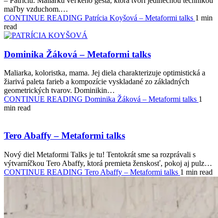
– Patríciu. Maliarku veľkého gesta, ktorá tvorí jedinečnou technikou
maľby vzduchom.…
CONTINUE READING
Patrícia Koyšová – Metaformi talks
1 min
read
Dominika Žáková – Metaformi talks
Maliarka, koloristka, mama. Jej diela charakterizuje optimistická a
žiarivá paleta farieb a kompozície vyskladané zo základných
geometrických tvarov. Dominikin…
CONTINUE READING
Dominika Žáková – Metaformi talks
1
min read
Tero Abaffy – Metaformi talks
Nový diel Metaformi Talks je tu! Tentokrát sme sa rozprávali s
výtvarníčkou Tero Abaffy, ktorá premieta ženskosť, pokoj aj pulz…
CONTINUE READING
Tero Abaffy – Metaformi talks
1 min read