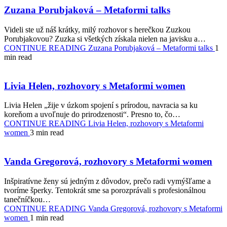
Zuzana Porubjaková – Metaformi talks
Videli ste už náš krátky, milý rozhovor s herečkou Zuzkou
Porubjakovou? Zuzka si všetkých získala nielen na javisku a…
CONTINUE READING
Zuzana Porubjaková – Metaformi talks
1
min read
Livia Helen, rozhovory s Metaformi women
Livia Helen „žije v úzkom spojení s prírodou, navracia sa ku
koreňom a uvoľnuje do prirodzenosti“. Presno to, čo…
CONTINUE READING
Livia Helen, rozhovory s Metaformi
women
3 min read
Vanda Gregorová, rozhovory s Metaformi women
Inšpiratívne ženy sú jedným z dôvodov, prečo radi vymýšľame a
tvoríme šperky. Tentokrát sme sa porozprávali s profesionálnou
tanečníčkou…
CONTINUE READING
Vanda Gregorová, rozhovory s Metaformi
women
1 min read